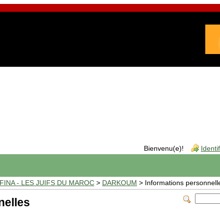
Bienvenu(e)!
Identi
INA - LES JUIFS DU MAROC
>
DARKOUM
> Informations personnell
nelles