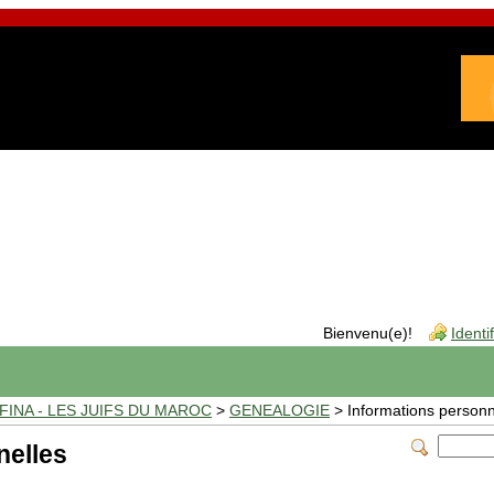
Bienvenu(e)!
Identi
INA - LES JUIFS DU MAROC
>
GENEALOGIE
> Informations personn
nelles