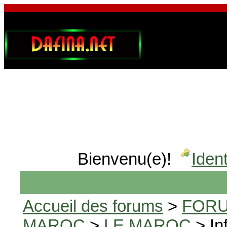
Bienvenu(e)!
Ident
Accueil des forums
>
FORU
MAROC
>
LE MAROC
> In