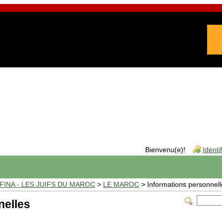
Bienvenu(e)!
Identi
INA - LES JUIFS DU MAROC
>
LE MAROC
> Informations personnell
nelles