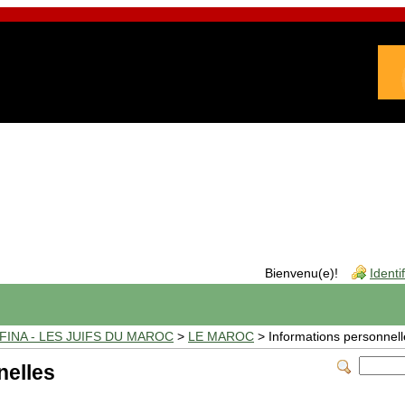
Bienvenu(e)!
Identi
INA - LES JUIFS DU MAROC
>
LE MAROC
> Informations personnell
nelles