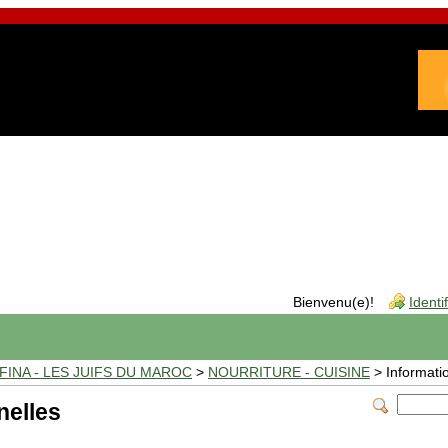
Bienvenu(e)!
Identi
INA - LES JUIFS DU MAROC
>
NOURRITURE - CUISINE
> Informati
nelles