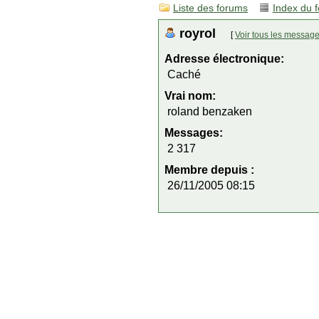
Liste des forums
Index du 
royrol
[
Voir tous les messag
Adresse électronique:
Caché
Vrai nom:
roland benzaken
Messages:
2 317
Membre depuis :
26/11/2005 08:15