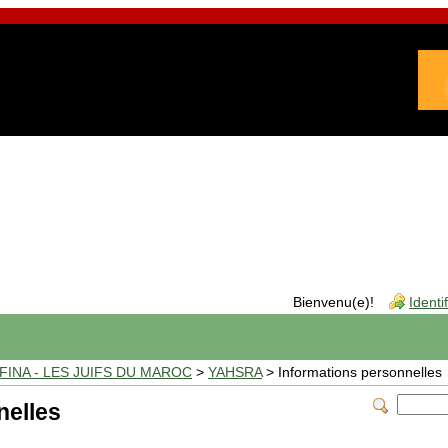
Bienvenu(e)!
Identi
INA - LES JUIFS DU MAROC
>
YAHSRA
> Informations personnelles
nelles