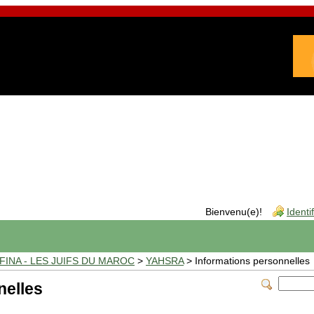
Bienvenu(e)!
Identi
INA - LES JUIFS DU MAROC
>
YAHSRA
> Informations personnelles
nelles