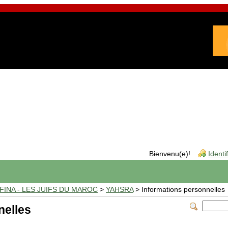
Bienvenu(e)!
Identi
INA - LES JUIFS DU MAROC
>
YAHSRA
> Informations personnelles
nelles