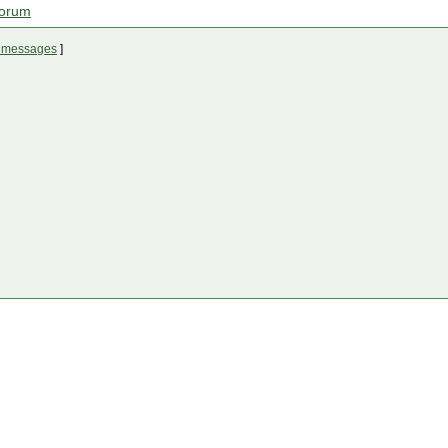
forum
es messages
]