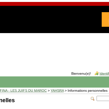
Bienvenu(e)!
Identi
INA - LES JUIFS DU MAROC
>
YAHSRA
> Informations personnelles
nelles