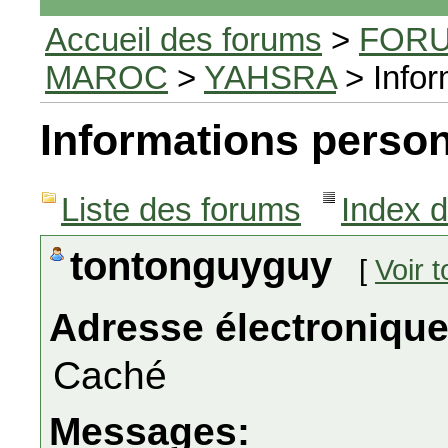
Accueil des forums
>
FORU
MAROC
>
YAHSRA
> Infor
Informations person
Liste des forums
Index 
tontonguyguy
[
Voir 
Adresse électronique
Caché
Messages: