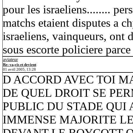
pour les israeliens........ p
matchs etaient disputes a c
israeliens, vainqueurs, ont 
sous escorte policiere parce 
aviateur
Re: va,vis et devient
01 avril 2005, 13:28
D ACCORD AVEC TOI M
DE QUEL DROIT SE PER
PUBLIC DU STADE QUI
IMMENSE MAJORITE LE
DEVANT LE BOYCOTT Q