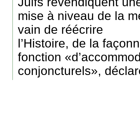
Juifs revendiquent un
mise à niveau de la mé
vain de réécrire
l’Histoire, de la façon
fonction «d’accommo
conjoncturels», déclar
fondateur du groupe Id
et Dialogue, qui préco
présence d’un Etat
palestinien aux côtés d
L’histoire du judaïsm