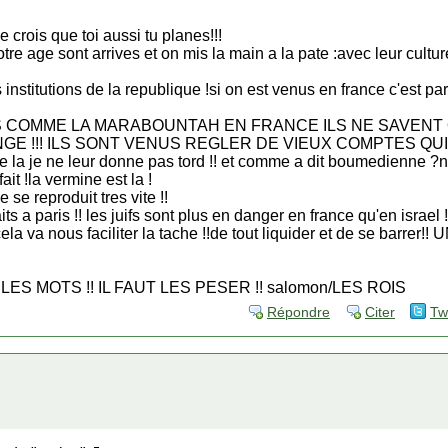
 crois que toi aussi tu planes!!!
re age sont arrives et on mis la main a la pate :avec leur culture
 institutions de la republique !si on est venus en france c'est p
 COMME LA MARABOUNTAH EN FRANCE ILS NE SAVENT
E !!! ILS SONT VENUS REGLER DE VIEUX COMPTES QUI
 la je ne leur donne pas tord !! et comme a dit boumedienne ?
ait !la vermine est la !
 se reproduit tres vite !!
its a paris !! les juifs sont plus en danger en france qu'en israel !
la va nous faciliter la tache !!de tout liquider et de se barr
ES MOTS !! IL FAUT LES PESER !! salomon/LES ROIS
Répondre
Citer
Tw