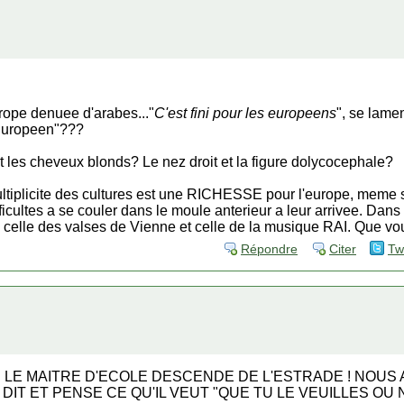
ope denuee d'arabes..."
C'est fini pour les
europeens
", se lame
 "Europeen"???
et les cheveux blonds? Le nez droit et la figure dolycocephale?
ultiplicite des cultures est une RICHESSE pour l'europe, meme 
icultes a se couler dans le moule anterieur a leur arrivee. Dans
celle des valses de Vienne et celle de la musique RAI. Que vou
Répondre
Citer
Tw
 LE MAITRE D'ECOLE DESCENDE DE L'ESTRADE ! NOUS 
IT ET PENSE CE QU'IL VEUT "QUE TU LE VEUILLES OU N