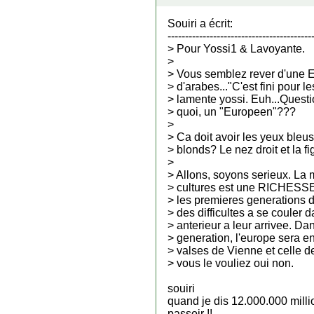
Souiri a écrit:
-----------------------------------------
> Pour Yossi1 & Lavoyante.
>
> Vous semblez rever d'une
> d'arabes..."C'est fini pour 
> lamente yossi. Euh...Questio
> quoi, un "Europeen"???
>
> Ca doit avoir les yeux bleu
> blonds? Le nez droit et la 
>
> Allons, soyons serieux. La m
> cultures est une RICHESSE
> les premieres generations 
> des difficultes a se couler 
> anterieur a leur arrivee. Da
> generation, l'europe sera 
> valses de Vienne et celle 
> vous le vouliez oui non.
souiri
quand je dis 12.000.000 milli
passoir !!