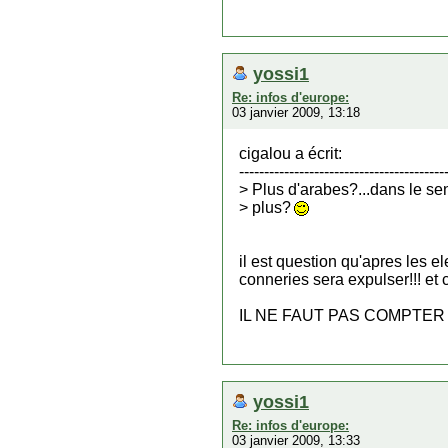
yossi1
Re: infos d'europe:
03 janvier 2009, 13:18
cigalou a écrit:
-----------------------------------------
> Plus d'arabes?...dans le se
> plus?
il est question qu'apres les 
conneries sera expulser!!! et c'
IL NE FAUT PAS COMPTER L
yossi1
Re: infos d'europe:
03 janvier 2009, 13:33