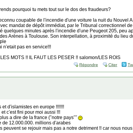
omprends pourquoi tu mets tout sur le dos des fraudeurs?
reconnu coupable de l'incendie d'une voiture la nuit du Nouvel 
vec mandat de dépôt immédiat, par le Tribunal correctionnel de
rêté quelques minutes après l'incendie d'une Peugeot 205, peu ap
es Arènes à Toulouse. Son interpellation, à proximité du lieu du si
ple
'etait pas en service!!!
ES MOTS !! IL FAUT LES PESER !! salomon/LES ROIS
Répondre
Citer
Tw
et d'islamistes en europe !!!!!!!
 et c'est fini pour moi aussi !!!
plus a dire de la france ("notre pays""
te de 12.000.000. millions d'arabes
!! ils peuvent se rejouir mais pas a notre detriment !! car nous nou