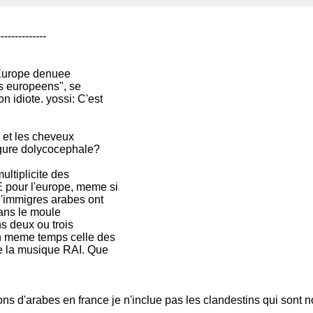
--------------
 Europe denuee
les europeens", se
n idiote. yossi: C'est
s et les cheveux
figure dolycocephale?
ultiplicite des
 pour l'europe, meme si
d'immigres arabes ont
dans le moule
ns deux ou trois
en meme temps celle des
de la musique RAI. Que
ons d'arabes en france je n'inclue pas les clandestins qui sont 