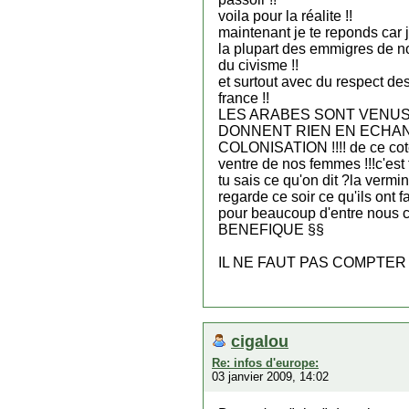
voila pour la réalite !!
maintenant je te reponds car je
la plupart des emmigres de not
du civisme !!
et surtout avec du respect des
france !!
LES ARABES SONT VENUS
DONNENT RIEN EN ECHANG
COLONISATION !!!! de ce cote
ventre de nos femmes !!!c'est f
tu sais ce qu'on dit ?la vermine
regarde ce soir ce qu'ils ont fa
pour beaucoup d'entre nous ce
BENEFIQUE §§
IL NE FAUT PAS COMPTER L
cigalou
Re: infos d'europe:
03 janvier 2009, 14:02