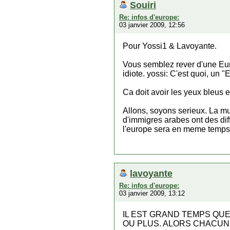
Souiri
Re: infos d'europe:
03 janvier 2009, 12:56
Pour Yossi1 & Lavoyante.
Vous semblez rever d'une Eur
idiote. yossi: C'est quoi, un
Ca doit avoir les yeux bleus 
Allons, soyons serieux. La m
d'immigres arabes ont des diff
l'europe sera en meme temps 
lavoyante
Re: infos d'europe:
03 janvier 2009, 13:12
IL EST GRAND TEMPS QUE
OU PLUS. ALORS CHACUN D