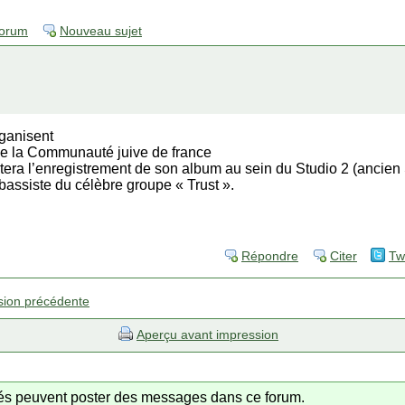
forum
Nouveau sujet
rganisent
de la Communauté juive de france
rtera l’enregistrement de son album au sein du Studio 2 (ancie
bassiste du célèbre groupe « Trust ».
Répondre
Citer
Tw
sion précédente
Aperçu avant impression
trés peuvent poster des messages dans ce forum.