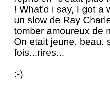
! What'd i say, I got 
un slow de Ray Charles
tomber amoureux de ma
On etait jeune, beau, 
fois...rires...
:-)