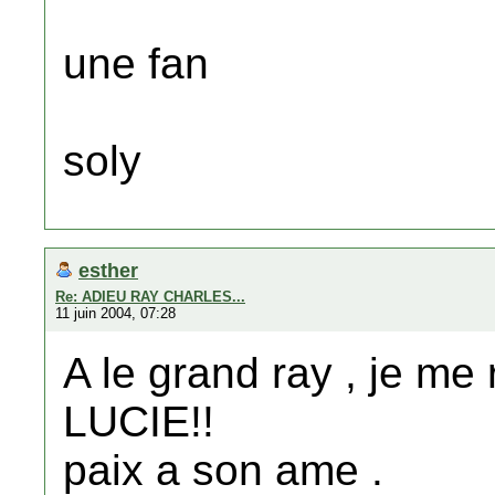
une fan
soly
esther
Re: ADIEU RAY CHARLES...
11 juin 2004, 07:28
A le grand ray , je m
LUCIE!!
paix a son ame .