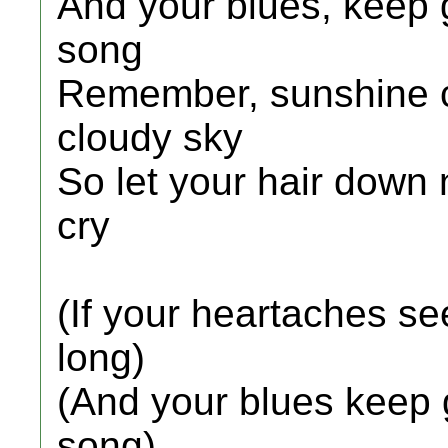
And your blues, keep g
song
Remember, sunshine c
cloudy sky
So let your hair down
cry
(If your heartaches s
long)
(And your blues keep g
song)