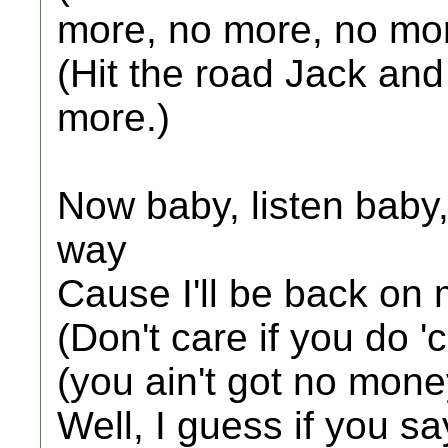
more, no more, no mor
(Hit the road Jack an
more.)
Now baby, listen baby,
way
Cause I'll be back on
(Don't care if you do '
(you ain't got no mone
Well, I guess if you sa