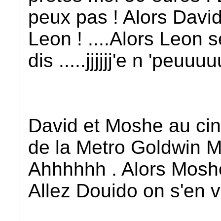
peux pas ! Alors David l
Leon ! ....Alors Leon 
dis .....jjjjjj'e n 'pe
David et Moshe au cine
de la Metro Goldwin Ma
Ahhhhhh . Alors Moshe
Allez Douido on s'en va