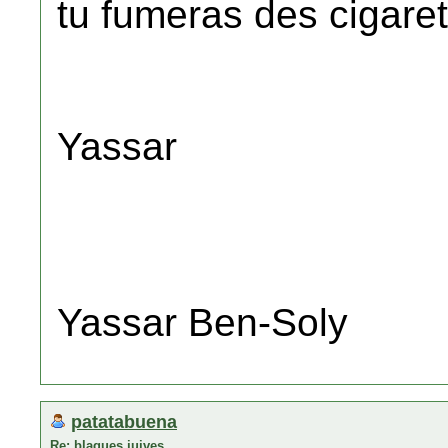
tu fumeras des cigaret
Yassar
Yassar Ben-Soly
patatabuena
Re: blagues juives