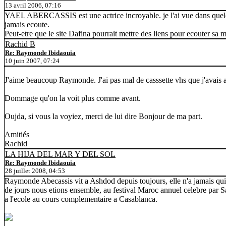
13 avril 2006, 07:16
YAEL ABERCASSIS est une actrice incroyable. je l'ai vue dans quelques
jamais ecoute.
Peut-etre que le site Dafina pourrait mettre des liens pour ecouter sa 
Rachid B
Re: Raymonde lbidaouia
10 juin 2007, 07:24
J'aime beaucoup Raymonde. J'ai pas mal de casssette vhs que j'avais a
Dommage qu'on la voit plus comme avant.
Oujda, si vous la voyiez, merci de lui dire Bonjour de ma part.
Amitiés
Rachid
LA HIJA DEL MAR Y DEL SOL
Re: Raymonde lbidaouia
28 juillet 2008, 04:53
Raymonde Abecassis vit a Ashdod depuis toujours, elle n'a jamais quitte 
de jours nous etions ensemble, au festival Maroc annuel celebre par 
a l'ecole au cours complementaire a Casablanca.