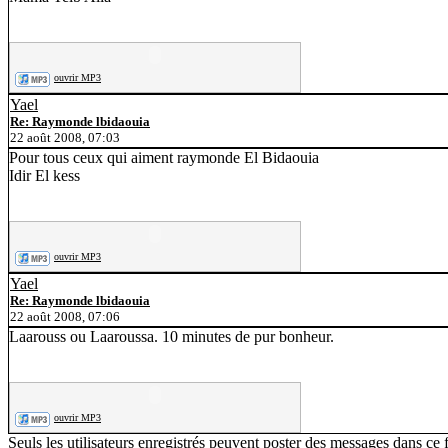
ouvrir MP3
Yael
Re: Raymonde lbidaouia
22 août 2008, 07:03
Pour tous ceux qui aiment raymonde El Bidaouia
Idir El kess
ouvrir MP3
Yael
Re: Raymonde lbidaouia
22 août 2008, 07:06
Laarouss ou Laaroussa. 10 minutes de pur bonheur.
ouvrir MP3
Seuls les utilisateurs enregistrés peuvent poster des messages dans ce