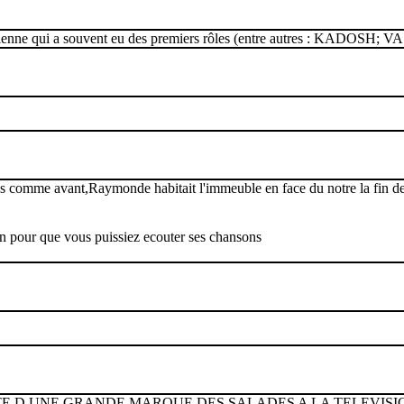
aelienne qui a souvent eu des premiers rôles (entre autres : KADOSH; 
us comme avant,Raymonde habitait l'immeuble en face du notre la fin des
en pour que vous puissiez ecouter ses chansons
 D UNE GRANDE MARQUE DES SALADES A LA TELEVISION 