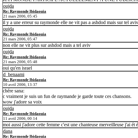
oujda
Re: Raymonde lbidaouia
21 mars 2006, 05:45
il y a une erreur su raymonde elle ne vit pas a ashdod mais sur tel aviv j
oujda
Re: Raymonde lbidaouia
21 mars 2006, 05:47
non elle ne vit plus sur ashdod mais a tel aviv
oujda
Re: Raymonde lbidaouia
21 mars 2006, 05:48
oui qu'en israel
d_benaami
Re: Raymonde lbidaouia
10 avril 2006, 13:37
chére sana:
c vraiment je suis un fun de raymande je garde toute ces chansons.
wow j'adore sa voix
oujda
Re: Raymonde lbidaouia
11 avril 2006, 00:14
moi aussi j'adore cette femme c'est une chanteuse merveilleuse j'ai ét é 
dana
Re: Raymonde lbidaouia