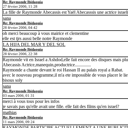
Re: Raymonde lbidaouia
27 février 2006, 11:28
La fille de Raymonde Abecassis est Yaël Abecasssis une actrice isr
sana
Re: Raymonde lbidaouia
28 février 2006, 04:42
oh merci beaucoup à vous mairice et clementine
elle est tjrs aussi belle notre Raymonde
LA HIJA DEL MAR Y DEL SOL
Re: Raymonde lbidaouia
28 février 2006, 22:38
Raymonde vit en Israel a Ashdod,elle fait encore des disques mais pl
Abecassis Actrice,manequin,productrice..............
Raymonde a chante devant le roi Hassan II au palais royal a Rabat.
avec le nouveau programme,il m'a ete impossible de vous placer le li
bisous soly
sana
Re: Raymonde lbidaouia
03 mars 2006, 01:31
merci à vous tous pour les infos
je savais pas qu'elle avait une fille. elle fait des films qu'en israel?
mathias
Re: Raymonde lbidaouia
11 mars 2006, 09:24
RAYMONDE PARTICIPE ACTUELLEMENT A UNE PUBLICITE