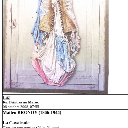
Luz
Re: Peintres au Maroc
06 octobre 2008, 07:55
Mattéo BRONDY (1866-1944)
La Cavalcade
Crayon sur papier (21 x 31 cm)