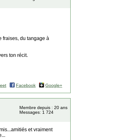
e fraises, du tangage à
rs ton récit.
eet
Facebook
Google+
Membre depuis : 20 ans
Messages: 1 724
omis...amitiés et vraiment
...