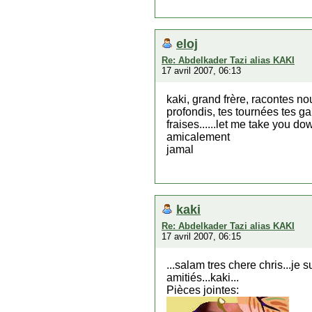
eloj
Re: Abdelkader Tazi alias KAKI
17 avril 2007, 06:13
kaki, grand frère, racontes no
profondis, tes tournées tes 
fraises......let me take you d
amicalement
jamal
kaki
Re: Abdelkader Tazi alias KAKI
17 avril 2007, 06:15
...salam tres chere chris...je
amitiés...kaki...
Pièces jointes: