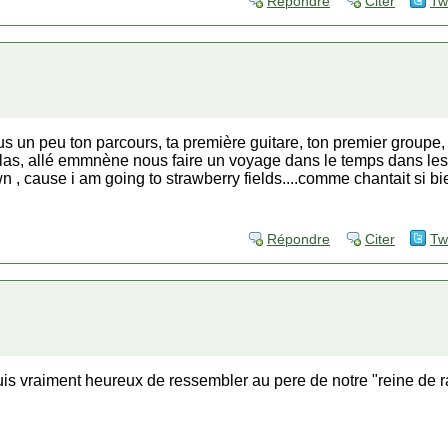
Répondre
Citer
Tw
us un peu ton parcours, ta première guitare, ton premier groupe,
galas, allé emmnène nous faire un voyage dans le temps dans le
own , cause i am going to strawberry fields....comme chantait si bi
Répondre
Citer
Tw
 suis vraiment heureux de ressembler au pere de notre "reine de r