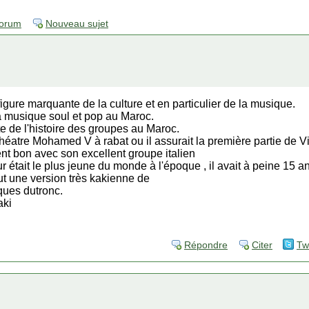
forum
Nouveau sujet
igure marquante de la culture et en particulier de la musique.
 la musique soul et pop au Maroc.
te de l'histoire des groupes au Maroc.
théatre Mohamed V à rabat ou il assurait la première partie de V
ent bon avec son excellent groupe italien
ur était le plus jeune du monde à l'époque , il avait à peine 15 a
tout une version très kakienne de
cques dutronc.
aki
Répondre
Citer
Tw