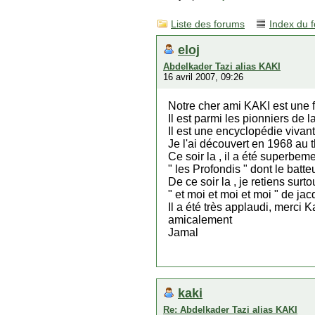
Liste des forums
Index du 
eloj
Abdelkader Tazi alias KAKI
16 avril 2007, 09:26
Notre cher ami KAKI est une f
Il est parmi les pionniers de
Il est une encyclopédie vivan
Je l'ai découvert en 1968 au 
Ce soir la , il a été superbem
" les Profondis " dont le batte
De ce soir la , je retiens sur
" et moi et moi et moi " de ja
Il a été très applaudi, merci K
amicalement
Jamal
kaki
Re: Abdelkader Tazi alias KAKI