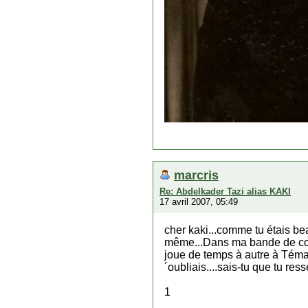
marcris
Re: Abdelkader Tazi alias KAKI
17 avril 2007, 05:49
cher kaki...comme tu étais be
même...Dans ma bande de copai
joue de temps à autre à Témar
´oubliais....sais-tu que tu re
1