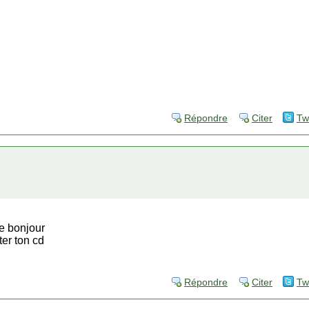
Répondre
Citer
Tw
le bonjour
er ton cd
Répondre
Citer
Tw