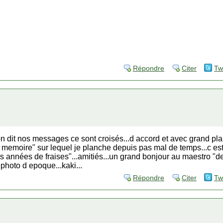
Répondre
Citer
Tw
n dit nos messages ce sont croisés...d accord et avec grand plai
de memoire" sur lequel je planche depuis pas mal de temps...c est
 années de fraises"...amitiés...un grand bonjour au maestro "d
a photo d epoque...kaki...
Répondre
Citer
Tw