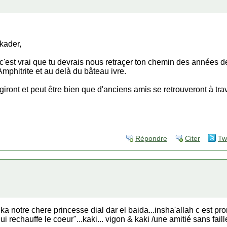
kader,
 c'est vrai que tu devrais nous retraçer ton chemin des années d
Amphitrite et au delà du bâteau ivre.
ront et peut être bien que d'anciens amis se retrouveront à trave
Répondre
Citer
Tw
ika notre chere princesse dial dar el baida...insha'allah c est pr
rechauffe le coeur"...kaki... vigon & kaki /une amitié sans faille