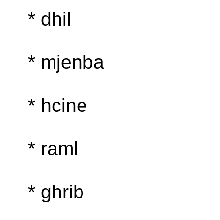
* dhil
* mjenba
* hcine
* raml
* ghrib