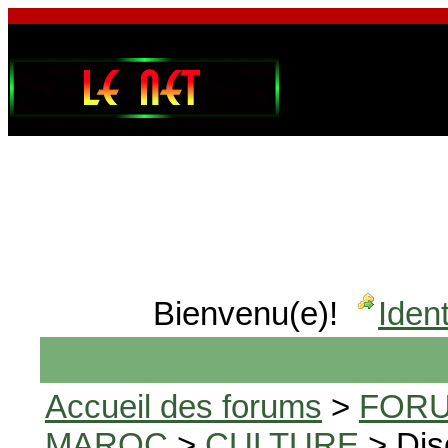
Bienvenu(e)!
Ident
Accueil des forums
>
FORU
MAROC
>
CULTURE
> Dis