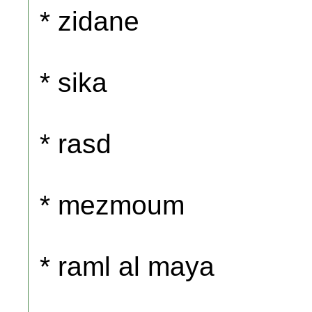
* zidane
* sika
* rasd
* mezmoum
* raml al maya