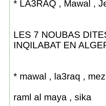
* LA3RAQ , Mawal , Jer
LES 7 NOUBAS DITE
INQILABAT EN ALGE
* mawal , la3raq , mez
raml al maya , sika