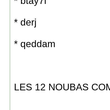
* btay7i
* derj
* qeddam
LES 12 NOUBAS CO