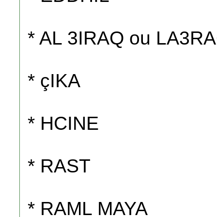
* AL 3IRAQ ou LA3R
* çIKA
* HCINE
* RAST
* RAML MAYA