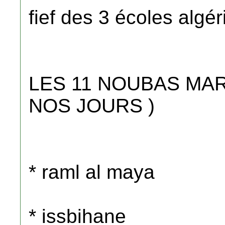
fief des 3 écoles algé
LES 11 NOUBAS MA
NOS JOURS )
* raml al maya
* issbihane