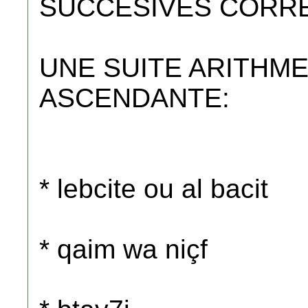
SUCCESIVES CORR
UNE SUITE ARITHM
ASCENDANTE:
* lebcite ou al bacit
* qaim wa niçf