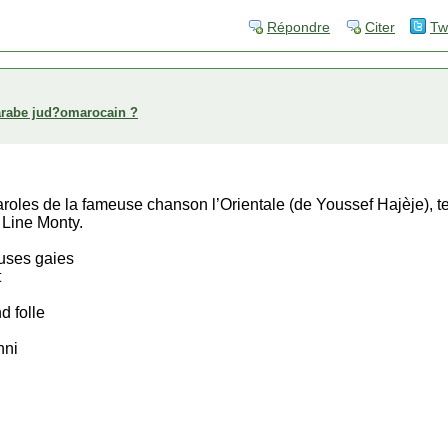
Répondre
Citer
Tw
arabe jud?omarocain ?
aroles de la fameuse chanson l’Orientale (de Youssef Hajèje), te
 Line Monty.
uses gaies
t
d folle
nni