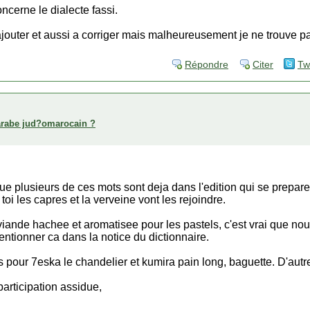
ncerne le dialecte fassi.
ajouter et aussi a corriger mais malheureusement je ne trouve pa
Répondre
Citer
Tw
arabe jud?omarocain ?
ue plusieurs de ces mots sont deja dans l'edition qui se prepar
toi les capres et la verveine vont les rejoindre.
viande hachee et aromatisee pour les pastels, c'est vrai que no
entionner ca dans la notice du dictionnaire.
 pour 7eska le chandelier et kumira pain long, baguette. D'autr
participation assidue,