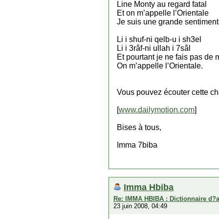
Line Monty au regard fatal
Et on m’appelle l’Orientale
Je suis une grande sentiment
Li i shuf-ni qelb-u i sh3el
Li i 3râf-ni ullah i 7sâl
Et pourtant je ne fais pas de 
On m’appelle l’Orientale.
Vous pouvez écouter cette cha
[
www.dailymotion.com
]
Bises à tous,
Imma 7biba
Imma Hbiba
Re: IMMA HBIBA : Dictionnaire d?
23 juin 2008, 04:49