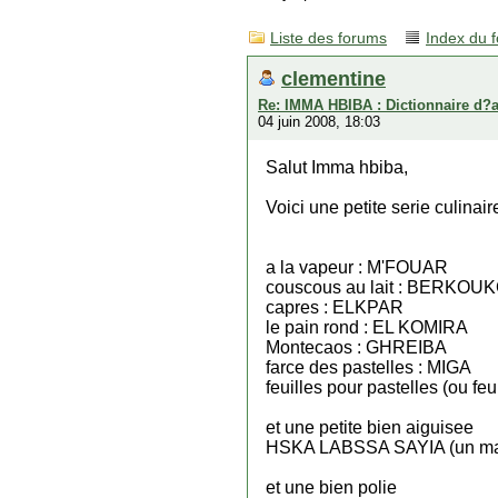
Liste des forums
Index du 
clementine
Re: IMMA HBIBA : Dictionnaire d?
04 juin 2008, 18:03
Salut Imma hbiba,
Voici une petite serie culinair
a la vapeur : M'FOUAR
couscous au lait : BERKOUK
capres : ELKPAR
le pain rond : EL KOMIRA
Montecaos : GHREIBA
farce des pastelles : MIGA
feuilles pour pastelles (ou f
et une petite bien aiguisee
HSKA LABSSA SAYIA (un manc
et une bien polie