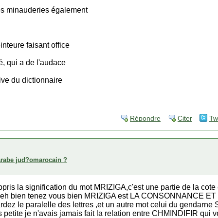
des minauderies également
inteure faisant office
té, qui a de l'audace
tive du dictionnaire
Répondre
Citer
Tw
arabe jud?omarocain ?
i appris la signification du mot MRIZIGA,c'est une partie de la co
ee,eh bien tenez vous bien MRIZIGA est LA CONSONNANCE E
 le paralelle des lettres ,et un autre mot celui du gendarne
ais petite je n'avais jamais fait la relation entre CHMINDIFIR q