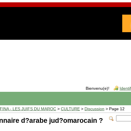
Bienvenu(e)!
Identi
INA - LES JUIFS DU MAROC
>
CULTURE
>
Discussion
> Page 12
nnaire d?arabe jud?omarocain ?