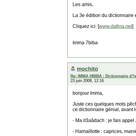
Les amis,
La 3e édition du dictionnaire
Cliquez ici: [
www.dafina.net
]
Imma 7biba
mochito
Re: IMMA HBIBA : Dictionnaire d?
23 juin 2008, 12:16
bonjour Imma,
Juste ces quelques mots pêché
ce dictionnaire génial, avant 
- Ma it3aâdach : je fais appel 
- Hamaillotte : caprices, mani