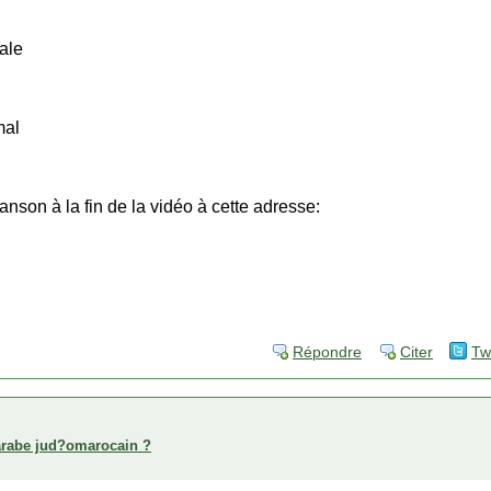
ale
mal
nson à la fin de la vidéo à cette adresse:
Répondre
Citer
Tw
arabe jud?omarocain ?