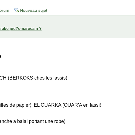
forum
Nouveau sujet
arabe jud?omarocain ?
e
CH (BERKOKS ches les fassis)
euilles de papier): EL OUARKA (OUAR'A en fassi)
he a balai portant une robe)