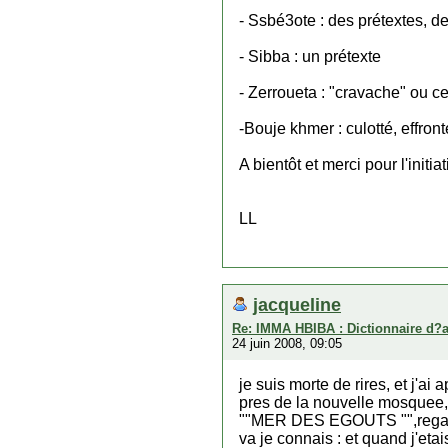
- Ssbé3ote : des prétextes, 
- Sibba : un prétexte
- Zerroueta : "cravache" ou ce
-Bouje khmer : culotté, effron
A bientôt et merci pour l'initia
LL
jacqueline
Re: IMMA HBIBA : Dictionnaire d?
24 juin 2008, 09:05
je suis morte de rires, et j'a
pres de la nouvelle mosqu
""MER DES EGOUTS "",regardez
va je connais : et quand j'et