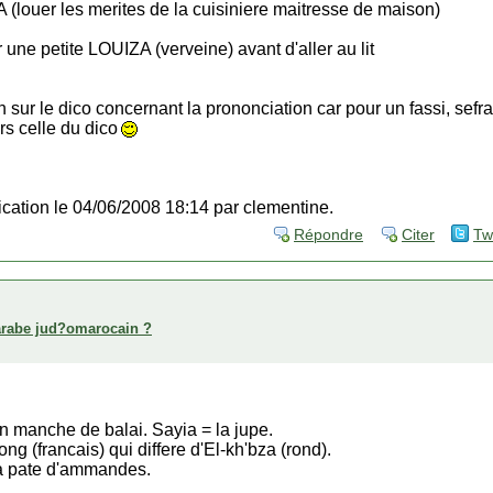
ouer les merites de la cuisiniere maitresse de maison)
 une petite LOUIZA (verveine) avant d'aller au lit
on sur le dico concernant la prononciation car pour un fassi, sef
rs celle du dico
fication le 04/06/2008 18:14 par clementine.
Répondre
Citer
Tw
arabe jud?omarocain ?
n manche de balai. Sayia = la jupe.
long (francais) qui differe d'El-kh'bza (rond).
la pate d'ammandes.