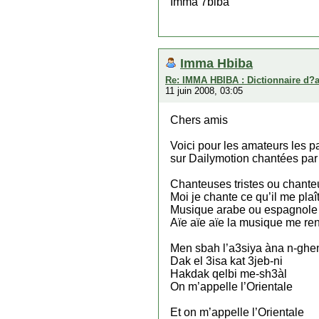
Imma 7biba
Imma Hbiba
Re: IMMA HBIBA : Dictionnaire d?
11 juin 2008, 03:05
Chers amis
Voici pour les amateurs les p
sur Dailymotion chantées par
Chanteuses tristes ou chante
Moi je chante ce qu’il me plaî
Musique arabe ou espagnole
Aïe aïe aïe la musique me ren
Men sbah l’a3siya àna n-ghe
Dak el 3isa kat 3jeb-ni
Hakdak qelbi me-sh3àl
On m’appelle l’Orientale
Et on m’appelle l’Orientale