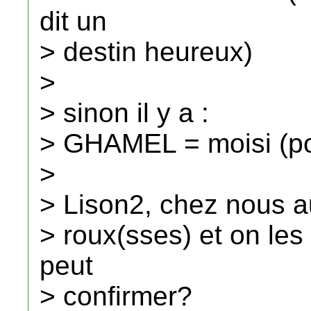
dit un
> destin heureux)
>
> sinon il y a :
> GHAMEL = moisi (po
>
> Lison2, chez nous a
> roux(sses) et on le
peut
> confirmer?