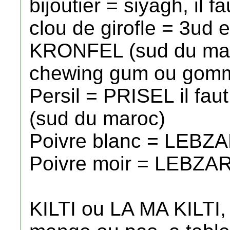
bijoutier = siyagh, il 
clou de girofle = 3ud el
KRONFEL (sud du ma
chewing gum ou gom
Persil = PRISEL il f
(sud du maroc)
Poivre blanc = LEBZ
Poivre moir = LEBZA
KILTI ou LA MA KILTI,