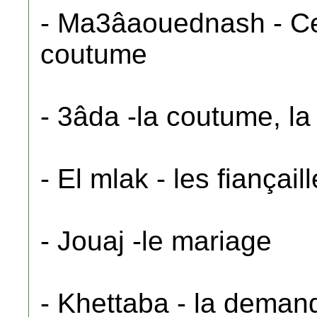
- Ma3âaouednash - Cel
coutume
- 3âda -la coutume, la 
- El mlak - les fiançail
- Jouaj -le mariage
- Khettaba - la deman