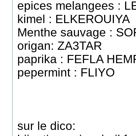
epices melangees : L
kimel : ELKEROUIYA
Menthe sauvage : S
origan: ZA3TAR
paprika : FEFLA HE
pepermint : FLIYO
sur le dico: