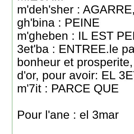
m'deh'sher : AGARR
gh'bina : PEINE
m'gheben : IL EST P
3et'ba : ENTREE.le pa
bonheur et prosperite,
d'or, pour avoir: EL 
m'7it : PARCE QUE
Pour l'ane : el 3mar