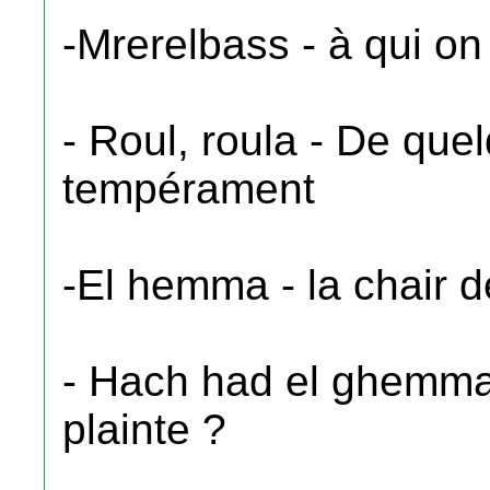
-Mrerelbass - à qui on
- Roul, roula - De quel
tempérament
-El hemma - la chair d
- Hach had el ghemma 
plainte ?