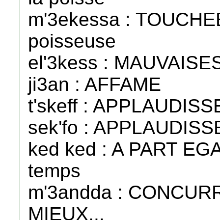
m'3ekessa : TOUCH
poisseuse
el'3kess : MAUVAISE
ji3an : AFFAME
t'skeff : APPLAUDI
sek'fo : APPLAUDISS
ked ked : A PART EGA
temps
m'3andda : CONCUR
MIEUX...