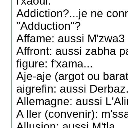
l'xaoui.
Addiction?...je ne con
"Adduction"?
Affame: aussi M'zwa3 a
Affront: aussi zabha p
figure: f'xama...
Aje-aje (argot ou barat
aigrefin: aussi Derbaz
Allemagne: aussi L'Al
A ller (convenir): m's
Allusion: aussi M'tla.