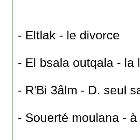
- Eltlak - le divorce
- El bsala outqala - la
- R'Bi 3âlm - D. seul sa
- Souerté moulana - à 