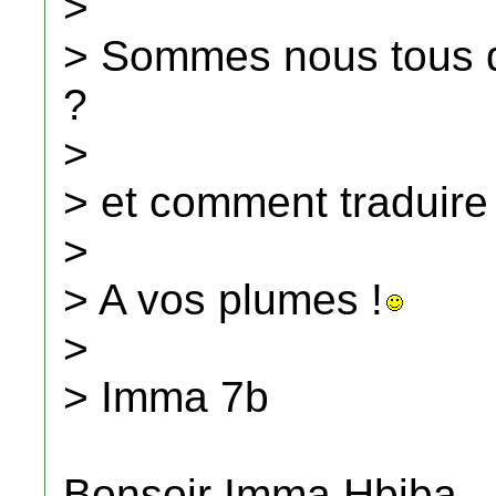
>
> Sommes nous tous d'
?
>
> et comment traduire
>
> A vos plumes !
>
> Imma 7b
Bonsoir Imma Hbiba,