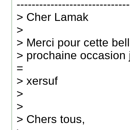
------------------------------
> Cher Lamak
>
> Merci pour cette bel
> prochaine occasion j
=
> xersuf
>
>
> Chers tous,