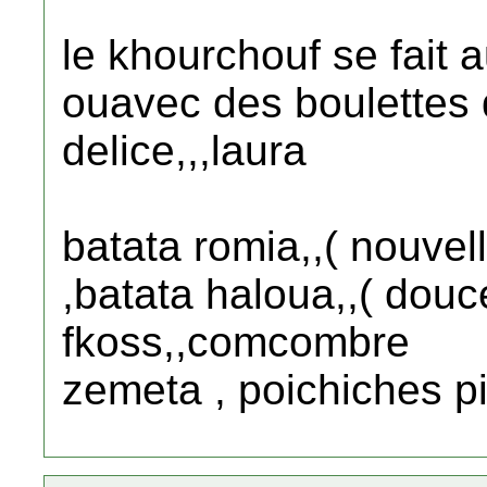
le khourchouf se fait 
ouavec des boulettes d
delice,,,laura
batata romia,,( nouvel
,batata haloua,,( douc
fkoss,,comcombre
zemeta , poichiches p