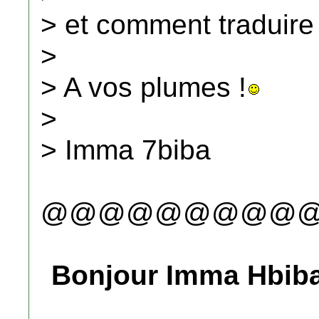
> et comment traduire
>
> A vos plumes !
>
> Imma 7biba
@@@@@@@@@
Bonjour Imma Hbiba