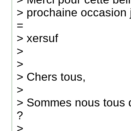
> prochaine occasion j
=
> xersuf
>
>
> Chers tous,
>
> Sommes nous tous d'
?
>