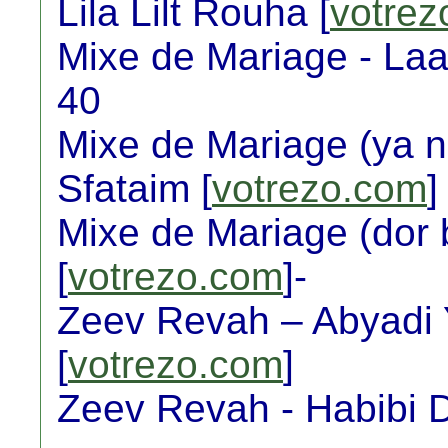
Lila Lilt Rouha [
votrez
Mixe de Mariage - Laa
40
Mixe de Mariage (ya n
Sfataim [
votrezo.com
]
Mixe de Mariage (dor b
[
votrezo.com
]-
Zeev Revah – Abyadi 
[
votrezo.com
]
Zeev Revah - Habibi D