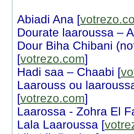
Abiadi Ana [
votrezo.c
Dourate laaroussa – As
Dour Biha Chibani (nota
[
votrezo.com
]
Hadi saa – Chaabi [
vo
Laarouss ou laarouss
[
votrezo.com
]
Laarossa - Zohra El Fa
Lala Laaroussa [
votre