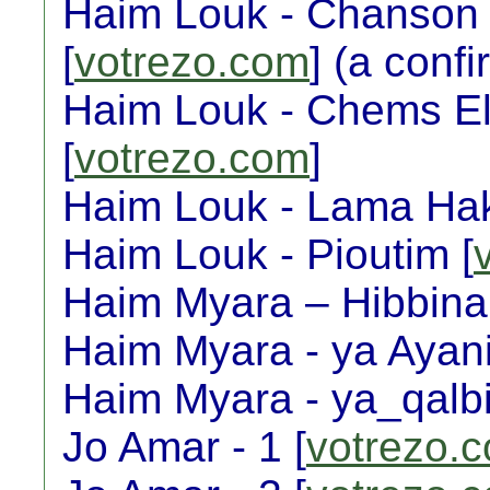
Haim Louk - Chanson 
[
votrezo.com
] (a confi
Haim Louk - Chems El 
[
votrezo.com
]
Haim Louk - Lama Hak
Haim Louk - Pioutim [
Haim Myara – Hibbina
Haim Myara - ya Ayani
Haim Myara - ya_qalbi_
Jo Amar - 1 [
votrezo.