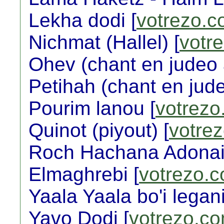
Lekha dodi [
votrezo.
Nichmat (Hallel) [
votr
Ohev (chant en judeo 
Petihah (chant en jude
Pourim lanou [
votrezo
Quinot (piyout) [
votre
Roch Hachana Adonai 
Elmaghrebi [
votrezo.
Yaala Yaala bo'i legani
Yavo Dodi [
votrezo.c