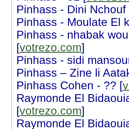
Pinhass - Dini Nchouf
Pinhass - Moulate El k
Pinhass - nhabak wou
[
votrezo.com
]
Pinhass - sidi mansou
Pinhass – Zine li Aatak
Pinhass Cohen - ?? [
v
Raymonde El Bidaouia 
[
votrezo.com
]
Raymonde El Bidaouia