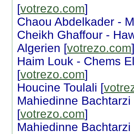
[
votrezo.com
]
Chaou Abdelkader - M
Cheikh Ghaffour - Ha
Algerien [
votrezo.com
Haim Louk - Chems El 
[
votrezo.com
]
Houcine Toulali [
votre
Mahiedinne Bachtarzi 
[
votrezo.com
]
Mahiedinne Bachtarzi -