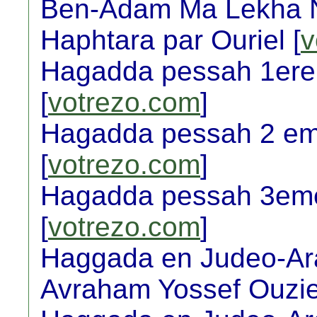
Ben-Adam Ma Lekha N
Haphtara par Ouriel [
v
Hagadda pessah 1ere 
[
votrezo.com
]
Hagadda pessah 2 eme
[
votrezo.com
]
Hagadda pessah 3eme 
[
votrezo.com
]
Haggada en Judeo-Ara
Avraham Yossef Ouziel