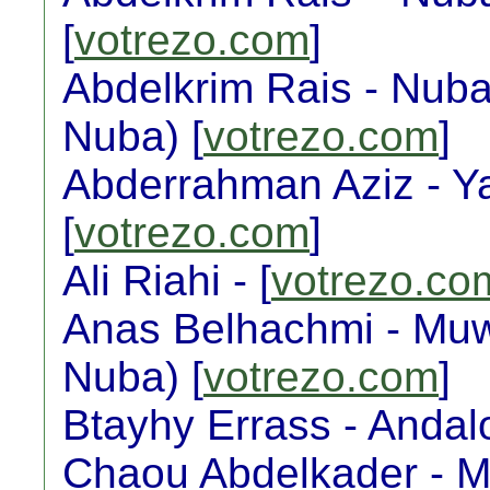
[
votrezo.com
]
Abdelkrim Rais - Nuba 
Nuba) [
votrezo.com
]
Abderrahman Aziz - Y
[
votrezo.com
]
Ali Riahi - [
votrezo.co
Anas Belhachmi - Muww
Nuba) [
votrezo.com
]
Btayhy Errass - Andal
Chaou Abdelkader - M