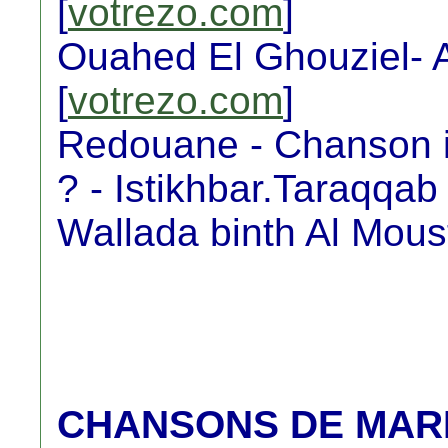
[
votrezo.com
]
Ouahed El Ghouziel- 
[
votrezo.com
]
Redouane - Chanson i
? - Istikhbar.Taraqqa
Wallada binth Al Moust
CHANSONS DE MAR