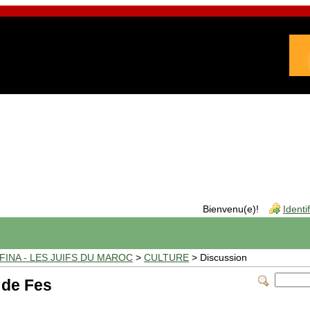
Bienvenu(e)!
Identi
INA - LES JUIFS DU MAROC
>
CULTURE
> Discussion
 de Fes