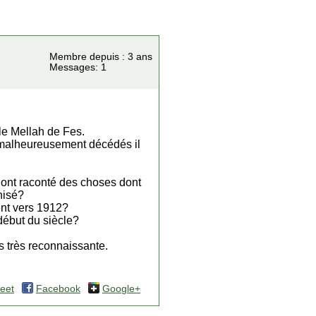
Membre depuis : 3 ans
Messages: 1
 le Mellah de Fes.
 malheureusement décédés il
 ont raconté des choses dont
nisé?
ent vers 1912?
 début du siècle?
 très reconnaissante.
eet
Facebook
Google+