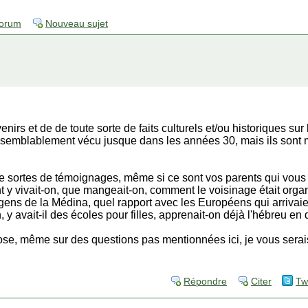
forum
Nouveau sujet
enirs et de de toute sorte de faits culturels et/ou historiques sur
isemblablement vécu jusque dans les années 30, mais ils sont
te sortes de témoignages, même si ce sont vos parents qui vous
y vivait-on, que mangeait-on, comment le voisinage était orga
s gens de la Médina, quel rapport avec les Européens qui arrivai
y avait-il des écoles pour filles, apprenait-on déjà l'hébreu en
se, même sur des questions pas mentionnées ici, je vous serais
Répondre
Citer
Tw