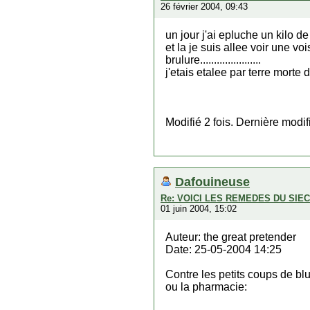
26 février 2004, 09:43
un jour j'ai epluche un kilo de
et la je suis allee voir une vo
brulure......................
j'etais etalee par terre morte d
Modifié 2 fois. Dernière modi
Dafouineuse
Re: VOICI LES REMEDES DU SI
01 juin 2004, 15:02
Auteur: the great pretender
Date: 25-05-2004 14:25
Contre les petits coups de bl
ou la pharmacie: