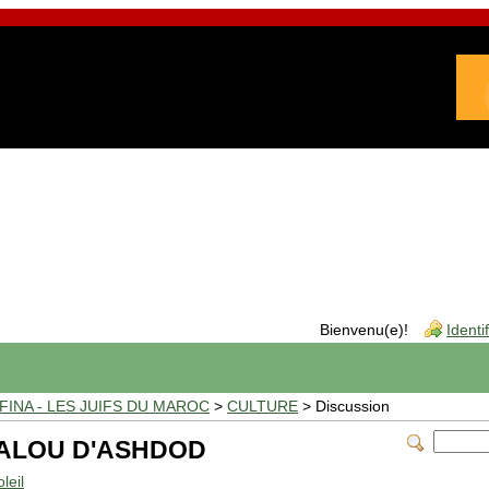
Bienvenu(e)!
Identi
INA - LES JUIFS DU MAROC
>
CULTURE
> Discussion
ALOU D'ASHDOD
leil