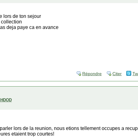
lors de ton sejour
collection
tu as deja paye ca en avance
Répondre
Citer
Tw
SHDOD
parler lors de la reunion, nous etions tellement occupes a rec
res etaient trop courtes!