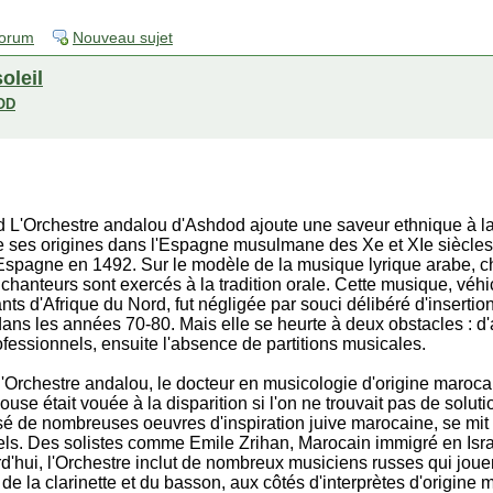
forum
Nouveau sujet
soleil
OD
 L'Orchestre andalou d'Ashdod ajoute une saveur ethnique à la
 ses origines dans l'Espagne musulmane des Xe et XIe siècles,
d'Espagne en 1492. Sur le modèle de la musique lyrique arabe, 
 chanteurs sont exercés à la tradition orale. Cette musique, véhi
ts d'Afrique du Nord, fut négligée par souci délibéré d'insertio
dans les années 70-80. Mais elle se heurte à deux obstacles : 
fessionnels, ensuite l'absence de partitions musicales.
 l'Orchestre andalou, le docteur en musicologie d'origine maroc
use était vouée à la disparition si l'on ne trouvait pas de solu
de nombreuses oeuvres d'inspiration juive marocaine, se mit à 
els. Des solistes comme Emile Zrihan, Marocain immigré en Israë
d'hui, l'Orchestre inclut de nombreux musiciens russes qui jouen
, de la clarinette et du basson, aux côtés d'interprètes d'origine