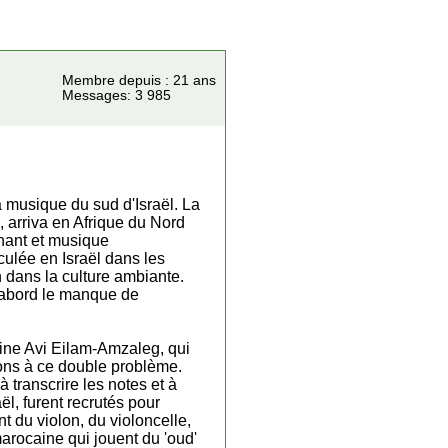
Membre depuis : 21 ans
Messages: 3 985
 musique du sud d'Israël. La
 arriva en Afrique du Nord
chant et musique
culée en Israël dans les
n dans la culture ambiante.
d'abord le manque de
aine Avi Eilam-Amzaleg, qui
tions à ce double problème.
transcrire les notes et à
l, furent recrutés pour
t du violon, du violoncelle,
 marocaine qui jouent du 'oud'