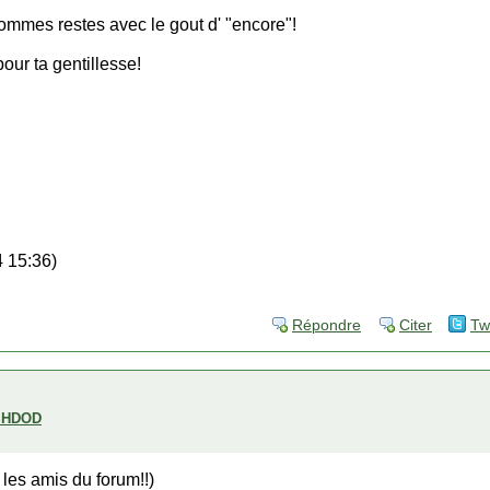
ommes restes avec le gout d' "encore"!
our ta gentillesse!
 15:36)
Répondre
Citer
Tw
SHDOD
 les amis du forum!!)