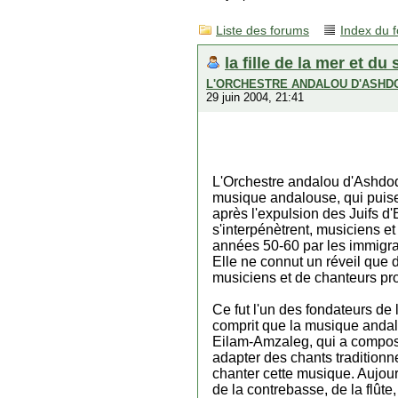
Liste des forums
Index du 
la fille de la mer et du 
L'ORCHESTRE ANDALOU D'ASHD
29 juin 2004, 21:41
L'Orchestre andalou d'Ashdod
musique andalouse, qui puise
après l'expulsion des Juifs 
s'interpénètrent, musiciens et
années 50-60 par les immigran
Elle ne connut un réveil que 
musiciens et de chanteurs pro
Ce fut l'un des fondateurs de
comprit que la musique andalo
Eilam-Amzaleg, qui a composé 
adapter des chants traditionn
chanter cette musique. Aujour
de la contrebasse, de la flûte