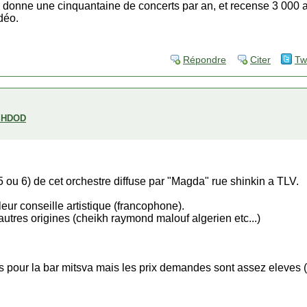
e donne une cinquantaine de concerts par an, et recense 3 000 ab
déo.
Répondre
Citer
Tw
SHDOD
5 ou 6) de cet orchestre diffuse par "Magda" rue shinkin a TLV.
eur conseille artistique (francophone).
d'autres origines (cheikh raymond malouf algerien etc...)
res pour la bar mitsva mais les prix demandes sont assez eleves