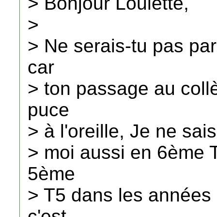
> Bonjour Loulette,
>
> Ne serais-tu pas pa
car
> ton passage au coll
puce
> à l'oreille, Je ne sai
> moi aussi en 6ème T
5ème
> T5 dans les années
c'est