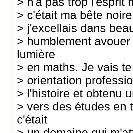
> n'a pas trop l'esprit
> c'était ma bête noire
> j'excellais dans bea
> humblement avouer q
lumière
> en maths. Je vais t
> orientation professi
> l'histoire et obtenu u
> vers des études en 
c'était
> un domaine qui m'atti