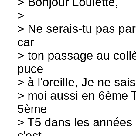
> Bonjour Loulette,
>
> Ne serais-tu pas pa
car
> ton passage au coll
puce
> à l'oreille, Je ne sai
> moi aussi en 6ème T
5ème
> T5 dans les années
c'est