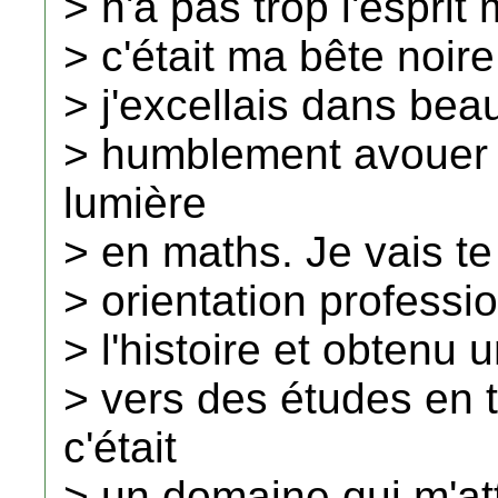
> n'a pas trop l'esprit
> c'était ma bête noire
> j'excellais dans bea
> humblement avouer q
lumière
> en maths. Je vais t
> orientation professi
> l'histoire et obtenu u
> vers des études en 
c'était
> un domaine qui m'atti