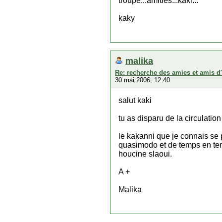
troupe...amitiés...kaki...
kaky
malika
Re: recherche des amies et amis d
30 mai 2006, 12:40
salut kaki
tu as disparu de la circulation
le kakanni que je connais se p
quasimodo et de temps en temp
houcine slaoui.
A +
Malika