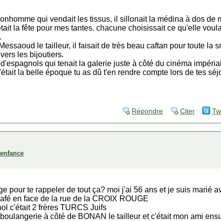
onhomme qui vendait les tissus, il sillonait la médina à dos de m
était la fête pour mes tantes. chacune choisissait ce qu'elle voul
.
ssaoud le tailleur, il faisait de très beau caftan pour toute la
vers les bijoutiers.
 d'espagnols qui tenait la galerie juste à côté du cinéma impérial
était la belle époque tu as dû t'en rendre compte lors de tes séj
Répondre
Citer
Tw
'enfance
ge pour te rappeler de tout ça? moi j'ai 56 ans et je suis marié av
afé en face de la rue de la CROIX ROUGE
l c'était 2 frères TURCS Juifs
langerie à côté de BONAN le tailleur et c'était mon ami ensu