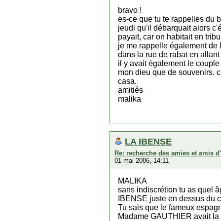
bravo !
es-ce que tu te rappelles du b
jeudi qu'il débarquait alors c'
payait, car on habitait en tribu
je me rappelle également de Me
dans la rue de rabat en allant 
il y avait également le couple
mon dieu que de souvenirs. c'
casa.
amitiés
malika
LA IBENSE
Re: recherche des amies et amis d
01 mai 2006, 14:11
MALIKA
sans indiscrétion tu as quel â
IBENSE juste en dessus du c
Tu sais que le fameux espagno
Madame GAUTHIER avait la bou