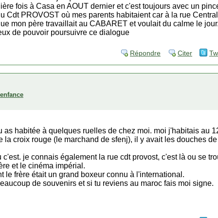
ière fois à Casa en AOUT dernier et c'est toujours avec un pin
 du Cdt PROVOST où mes parents habitaient car à la rue Central
ue mon père travaillait au CABARET et voulait du calme le jour
ureux de pouvoir poursuivre ce dialogue
Répondre
Citer
Tw
'enfance
 as habitée à quelques ruelles de chez moi. moi j'habitais au 12
e la croix rouge (le marchand de sfenj), il y avait les douches 
 c'est. je connais également la rue cdt provost, c'est là ou se t
re et le cinéma impérial.
t le frère était un grand boxeur connu à l'international.
beaucoup de souvenirs et si tu reviens au maroc fais moi signe.