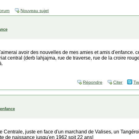
forum
Nouveau sujet
ance
et j'aimerai avoir des nouvelles de mes amies et amis d'enfance.
t central (derb lahjajma, rue de traverse, rue de la croire rouge
à.
Répondre
Citer
Tw
'enfance
ue Centrale, juste en face d'un marchand de Valises, un Tangérois 
e de naissance jusqu'en 1962 soit 22 ans!