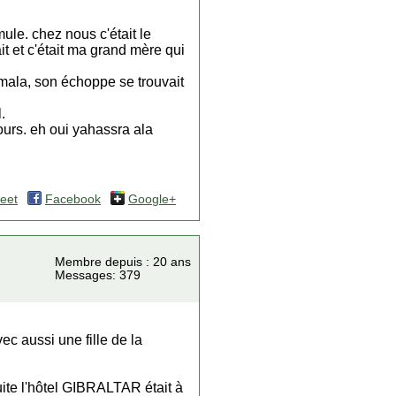
ule. chez nous c'était le
ait et c'était ma grand mère qui
 smala, son échoppe se trouvait
.
ours. eh oui yahassra ala
eet
Facebook
Google+
Membre depuis : 20 ans
Messages: 379
ec aussi une fille de la
ite l'hôtel GIBRALTAR était à