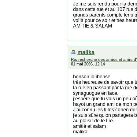
Je me suis rendu pour la dern
dans cette rue et au 107 rue
grands parents compte tenu q
voilà pour ce soir et tres he
AMITIE & SALAM
malika
Re: recherche des amies et amis d
01 mai 2006, 12:14
bonsoir la ibense
très heureuse de savoir que tu
la rue en passant par la rue d
synaguogue en face.
j'espère que tu vois un peu où
hayot un grand ami de mon pè
J'ai connu les filles cohen don
je suis sûre qu'on partagera 
au plaisir de te lire.
amitié et salam
malika