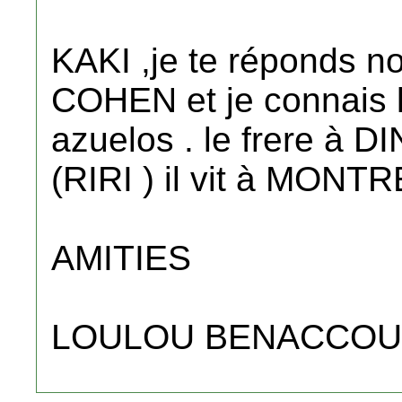
KAKI ,je te réponds n
COHEN et je connais l
azuelos . le frere à
(RIRI ) il vit à MONT
AMITIES
LOULOU BENACCO