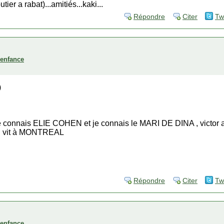
ier a rabat)...amitiés...kaki...
Répondre
Citer
Tw
'enfance
)
je connais ELIE COHEN et je connais le MARI DE DINA , victor a
l vit à MONTREAL
Répondre
Citer
Tw
'enfance