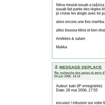
Ntina moulat souab a laâziza o
souab fait partie des règles é
je croise les doigts avec toi p
alors encore une fois marhba b
allez boussa kbira et bon sh
Amitiées & salam
Malika
MESSAGE DEPLACE
Re: recherche des amies et amis d
04 juin 2006, 14:14
Auteur: kaki (IP enregistrée)
Date: 28 mai 2006, 17:55
excusez l intrusion sur votre 