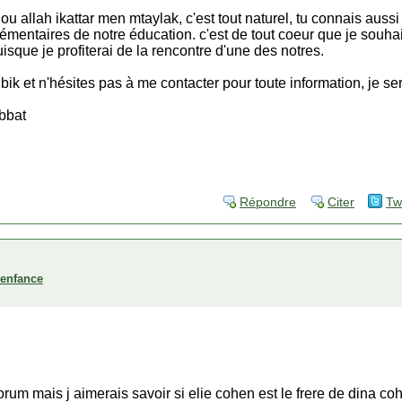
u allah ikattar men mtaylak, c'est tout naturel, tu connais auss
lémentaires de notre éducation. c'est de tout coeur que je souhai
uisque je profiterai de la rencontre d'une des notres.
ik et n'hésites pas à me contacter pour toute information, je ser
abbat
Répondre
Citer
Tw
'enfance
forum mais j aimerais savoir si elie cohen est le frere de dina c