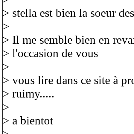
> stella est bien la soeur de
>
> Il me semble bien en reva
> l'occasion de vous
>
> vous lire dans ce site à p
> ruimy.....
>
> a bientot
>