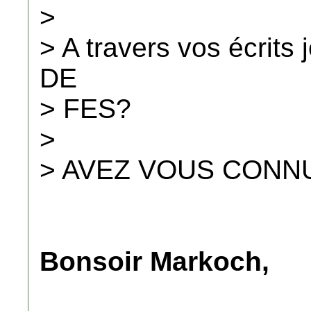
>
> A travers vos écrit
DE
> FES?
>
> AVEZ VOUS CONNU
Bonsoir Markoch,