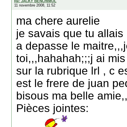
Re: JACKY BENCHIMOL
11 novembre 2008, 11:52
ma chere aurelie
je savais que tu allais 
a depasse le maitre,,,j
toi,,,hahahah;;;j ai m
sur la rubrique lrl , c
est le frere de juan ped
bisous ma belle amie,,
Pièces jointes: