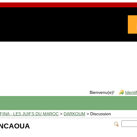
Bienvenu(e)!
Identi
INA - LES JUIFS DU MAROC
>
DARKOUM
> Discussion
ENCAOUA