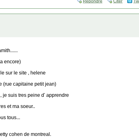
Répondre
Citer
Tw
ith......
la encore)
lle sur le site , helene
(rue capitaine petit jean)
, je suis tres peine d' apprendre
res et ma soeur..
us tous...
 betty cohen de montreal.