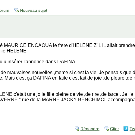
forum
Nouveau sujet
isé MAURICE ENCAOUA le frere d'HELENE Z"L IL allait prendre l
amie HELENE
oulu insérer l'annonce dans DAFINA ,
r de mauvaises nouvelles ,meme si c'est la vie. Je pensais que d
Mais c'est ça DAFINA en faite c'est fait de joie ,de pleure ,de rir
E c'etait une jolie fille pleine de vie ,de rire ,de farce . Je 
TAVERNE " rue de la MARNE JACKY BENCHIMOL accompagnant E
Répondre
Citer
Tw