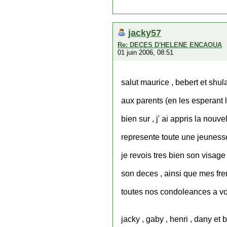
jacky57
Re: DECES D'HELENE ENCAOUA
01 juin 2006, 08:51
salut maurice , bebert et shulam
aux parents (en les esperant 
bien sur , j' ai appris la nouve
represente toute une jeunesse 
je revois tres bien son visage 
son deces , ainsi que mes fre
toutes nos condoleances a vo
jacky , gaby , henri , dany et