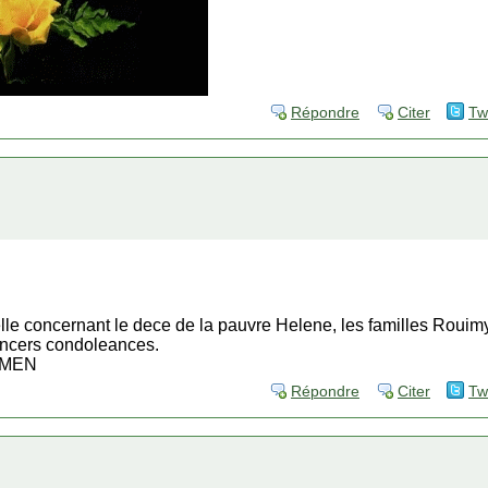
Répondre
Citer
Tw
lle concernant le dece de la pauvre Helene, les familles Rouimy
incers condoleances.
AMEN
Répondre
Citer
Tw