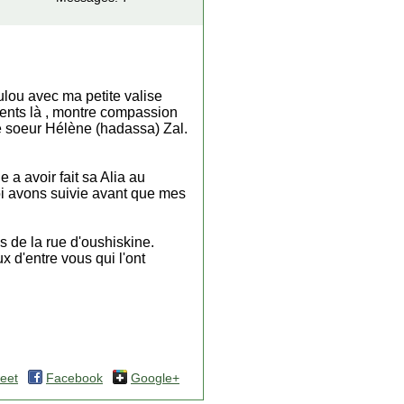
ulou avec ma petite valise
ments là , montre compassion
re soeur Hélène (hadassa) Zal.
 a avoir fait sa Alia au
oi avons suivie avant que mes
és de la rue d'oushiskine.
x d'entre vous qui l'ont
eet
Facebook
Google+