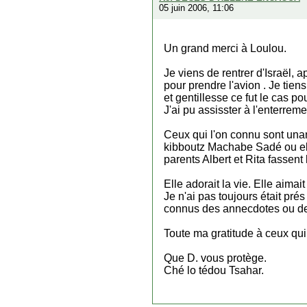
05 juin 2006, 11:06
Un grand merci à Loulou.
Je viens de rentrer d'Israël,
pour prendre l'avion . Je ti
et gentillesse ce fut le cas 
J'ai pu assisster à l'enterreme
Ceux qui l'on connu sont unani
kibboutz Machabe Sadé ou ell
parents Albert et Rita fassent 
Elle adorait la vie. Elle aimai
Je n'ai pas toujours était pré
connus des annecdotes ou de
Toute ma gratitude à ceux qui
Que D. vous protège.
Ché lo tédou Tsahar.