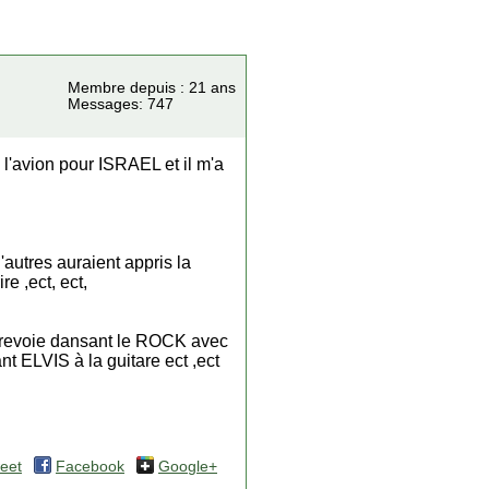
Membre depuis : 21 ans
Messages: 747
'avion pour ISRAEL et il m'a
'autres auraient appris la
e ,ect, ect,
l'a revoie dansant le ROCK avec
LVIS à la guitare ect ,ect
eet
Facebook
Google+