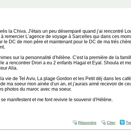
 après la Chiva. J'étais un peu désemparé quand j'ai rencontré Lo
ens à remercier L'agence de voyage à Sarcelles qui dans ces mo
pour le DC de mon père et maintenant pour le DC de ma trés chè
nt.
mes sur la personnalité d'hélène. C'est la première de la famille
e a rencontrer Drori a eu 2 enfants Hagaï et Eyal. Shoula et m
leur Alia.
t la vie de Tel Aviv, La plage Gordon et les Petit déj dans les caf
s de ma soeur mon ainée d'un an, et j'aurais aimé recevoir de ceu
s photos du maroc avec ma soeur.
 se manifestent et me font revivre le souvenir d'Hélène.
Répondre
Citer
Tw