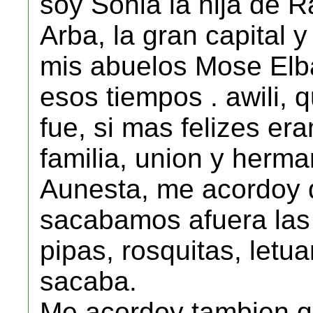
soy Sonia la hija de R
Arba, la gran capital 
mis abuelos Mose Elba
esos tiempos . awili,
fue, si mas felizes e
familia, union y herm
Aunesta, me acordoy d
sacabamos afuera las
pipas, rosquitas, letua
sacaba.
Me acordoy tambien qu