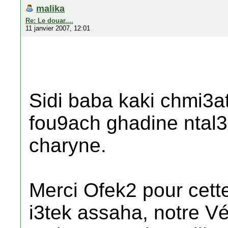
malika
Re: Le douar....
11 janvier 2007, 12:01
Sidi baba kaki chmi3
fou9ach ghadine ntal
charyne.
Merci Ofek2 pour cett
i3tek assaha, notre Vé