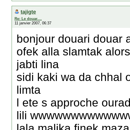
tajigte
Re: Le douar....
11 janvier 2007, 06:37
bonjour douari douar 
ofek alla slamtak alor
jabti lina
sidi kaki wa da chhal 
limta
l ete s approche oura
lili wwwwwwwwwwwwwa
lala malika finek maza