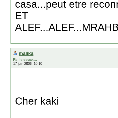
casa...peut etre recon
ET
ALEF...ALEF...MRAHBA..
malika
Re: le douar....
17 juin 2006, 10:10
Cher kaki