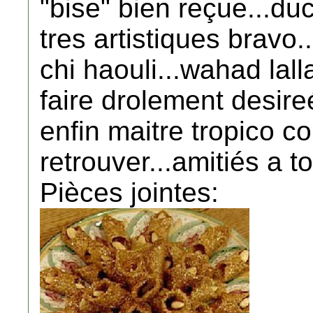
"bise" bien reçue...duc
tres artistiques bravo..
chi haouli...wahad la
faire drolement desir
enfin maitre tropico co
retrouver...amitiés a to
Pièces jointes: