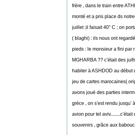
frère , dans le train entre 
monté et a pris place ds notre
juillet ;il faisait 40° C ; on 
( blaghi) : ils nous ont regar
pieds : le monsieur a fini pa
MGHARBA ?? c'était des juifs 
habiter à ASHDOD au début d
jeu de cartes marocaines( ori
avons joué des parties interm
grèce , on s'est rendu jusqu' à
avion pour tel aviv........c'éta
souvenirs , grâce aux babouc