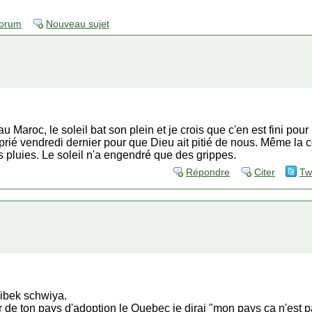
forum
Nouveau sujet
au Maroc, le soleil bat son plein et je crois que c'en est fini pour
prié vendredi dernier pour que Dieu ait pitié de nous. Même la
es pluies. Le soleil n'a engendré que des grippes.
Répondre
Citer
Tw
ibek schwiya.
de ton pays d'adoption le Quebec je dirai "mon pays ça n'est pas