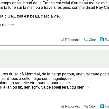
e temps dans le sud de la France est celui d'un beau mois d'avril,
adore la lune sur la mer, ou à travers les pins, comme disait Ray 
a pluie... tout est beau, c'est la vie.
et moche...
Répondre
Citer
Tw
res du soir à Montréal, de la neige partout, une vrai carte postale
ui sont liées à cette neige sont magnifiques
ade en raquette etc...surtout pour la joie
allah ou fik, rien schwiya de soleil ferait du bien !!)
Répondre
Citer
Tw