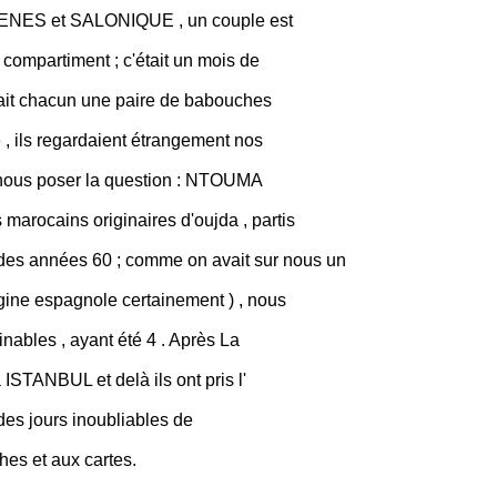
ATHENES et SALONIQUE , un couple est
 compartiment ; c'était un mois de
portait chacun une paire de babouches
dé , ils regardaient étrangement nos
r nous poser la question : NTOUMA
marocains originaires d'oujda , partis
es années 60 ; comme on avait sur nous un
gine espagnole certainement ) , nous
inables , ayant été 4 . Après La
 ISTANBUL et delà ils ont pris l'
it des jours inoubliables de
hes et aux cartes.