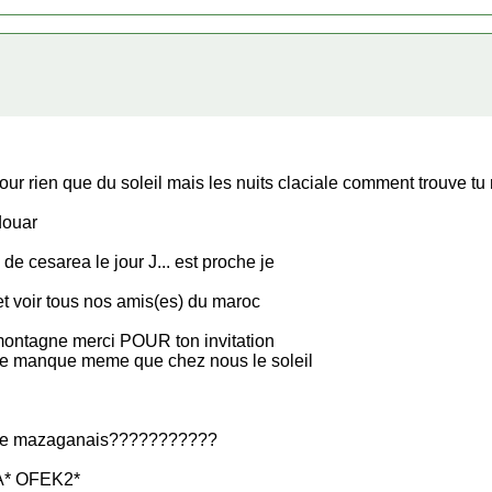
 jour rien que du soleil mais les nuits claciale comment trouve t
douar
e cesarea le jour J... est proche je
t voir tous nos amis(es) du maroc
a montagne merci POUR ton invitation
 me manque meme que chez nous le soleil
o de mazaganais???????????
A* OFEK2*