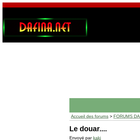
Accueil des forums
>
FORUMS DAF
Le douar....
Envoyé par
kaki