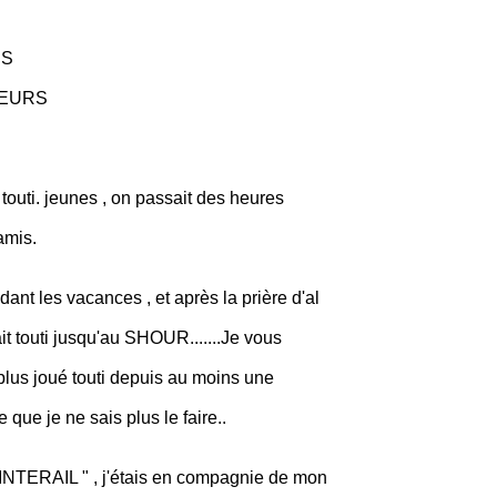
ES
NEURS
 touti. jeunes , on passait des heures
amis.
t les vacances , et après la prière d'al
it touti jusqu'au SHOUR.......Je vous
 plus joué touti depuis au moins une
 que je ne sais plus le faire..
 INTERAIL " , j'étais en compagnie de mon