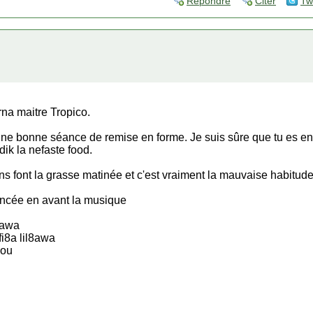
Répondre
Citer
Tw
na maitre Tropico.
 une bonne séance de remise en forme. Je suis sûre que tu es e
ik la nefaste food.
s font la grasse matinée et c'est vraiment la mauvaise habitud
ancée en avant la musique
sawa
fi8a lil8awa
lou