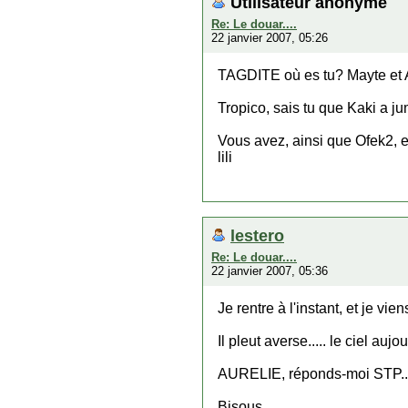
Utilisateur anonyme
Re: Le douar....
22 janvier 2007, 05:26
TAGDITE où es tu? Mayte et Au
Tropico, sais tu que Kaki a j
Vous avez, ainsi que Ofek2, e
lili
lestero
Re: Le douar....
22 janvier 2007, 05:36
Je rentre à l'instant, et je v
Il pleut averse..... le ciel aujour
AURELIE, réponds-moi STP.....
Bisous