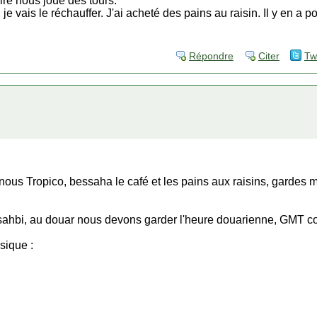
ire nous joue des tours.
 je vais le réchauffer. J'ai acheté des pains au raisin. Il y en a
Répondre
Citer
Tw
nous Tropico, bessaha le café et les pains aux raisins, gardes 
sahbi, au douar nous devons garder l'heure douarienne, GMT c
sique :