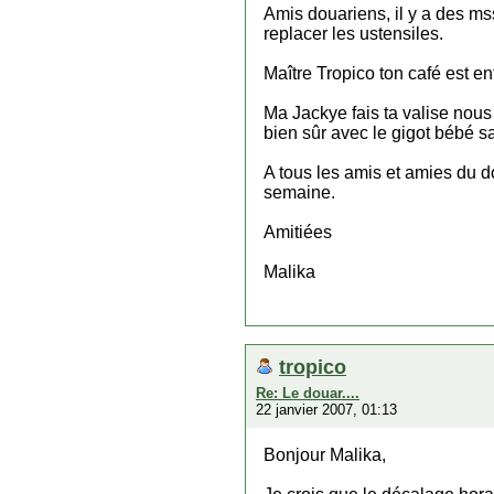
Amis douariens, il y a des ms
replacer les ustensiles.
Maître Tropico ton café est en
Ma Jackye fais ta valise nous
bien sûr avec le gigot bébé sa
A tous les amis et amies du d
semaine.
Amitiées
Malika
tropico
Re: Le douar....
22 janvier 2007, 01:13
Bonjour Malika,