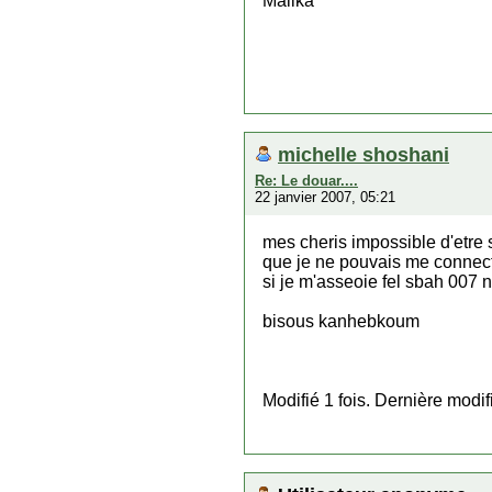
Malika
michelle shoshani
Re: Le douar....
22 janvier 2007, 05:21
mes cheris impossible d'etre 
que je ne pouvais me connecter
si je m'asseoie fel sbah 007 n'a
bisous kanhebkoum
Modifié 1 fois. Dernière modi