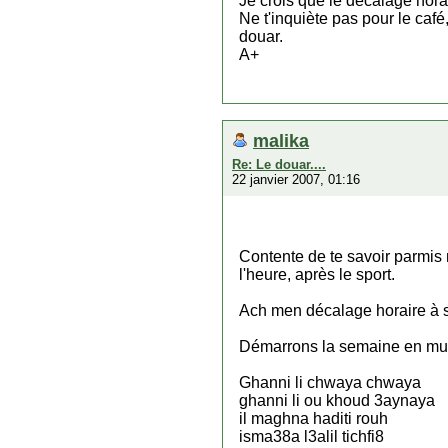
Je crois que le décalage hora
Ne t'inquiète pas pour le café,
douar.
A+
malika
Re: Le douar....
22 janvier 2007, 01:16
Contente de te savoir parmis 
l'heure, après le sport.
Ach men décalage horaire à 
Démarrons la semaine en mu
Ghanni li chwaya chwaya
ghanni li ou khoud 3aynaya
il maghna haditi rouh
isma38a l3alil tichfi8