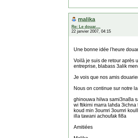
malika
Re: Le douar....
22 janvier 2007, 04:15
Une bonne idée l'heure douar
Voilà je suis de retour après
entreprise, blabass 3alik mend
Je vois que nos amis douarien
Nous on continue sur notre l
ghinouwa hilwa sami3na8a 
wi ftikirni marra lahda 3ichna 
koud min 3oumri 3oumri koul
illa tawani achoufak fi8a
Amitiées