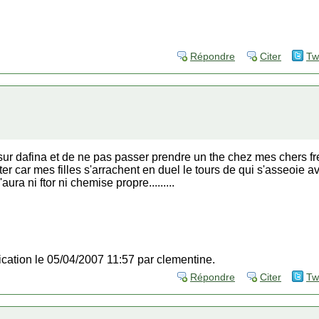
Répondre
Citer
Tw
sur dafina et de ne pas passer prendre un the chez mes chers frer
 car mes filles s'arrachent en duel le tours de qui s'asseoie av
ura ni ftor ni chemise propre.........
fication le 05/04/2007 11:57 par clementine.
Répondre
Citer
Tw