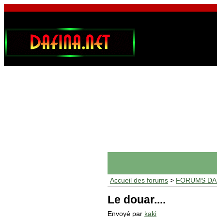
Accueil des forums
>
FORUMS DAF
Le douar....
Envoyé par
kaki