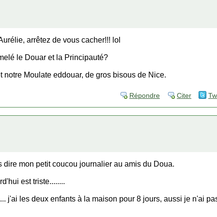
rélie, arrêtez de vous cacher!!! lol
umelé le Douar et la Principauté?
t notre Moulate eddouar, de gros bisous de Nice.
Répondre
Citer
Tw
iens dire mon petit coucou journalier au amis du Doua.
d'hui est triste........
 j'ai les deux enfants à la maison pour 8 jours, aussi je n'ai p