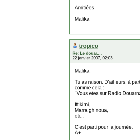
Amitiées
Malika
tropico
Re: Le douar....
22 janvier 2007, 02:03
Malika,
Tu as raison. D'ailleurs, à p
comme cela :
"Vous etes sur Radio Douarna
Iftikirni,
Marra ghinoua,
etc..
C'est parti pour la journée.
A+