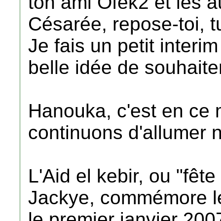
ton ami Ofek2 et les 
Césarée, repose-toi, t
Je fais un petit interim
belle idée de souhaite
Hanouka, c'est en ce
continuons d'allumer n
L'Aid el kebir, ou "fêt
Jackye, commémore le 
le premier janvier 20