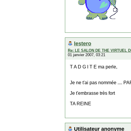
lestero
Re: LE SALON DE THE VIRTUEL 
01 janvier 2007, 03:21
T A D G I T E ma perle,
Je ne t'ai pas nommée .... PA
Je t'embrasse très fort
TA REINE
Utilisateur anonyme