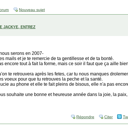
forum
Nouveau sujet
DE JACKYE, ENTREZ
 nous serons en 2007-
tes mails et je te remercie de ta gentillesse et de ta bonté.
encore tout à fait la forme, mais ce soir il faut que ça aille bien 
u'on te retrouvera après les fetes, car tu nous manques drolemen
es voeux pour que tu retrouves la peche et la santé.
lucie au phone et elle te fait pleins de bisous, elle n'a pas encore
ous souhaite une bonne et heureuse année dans la joie, la paix, 
Répondre
Citer
Tw