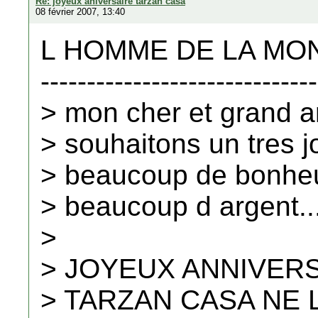
Re: joyeux aniversaire tarzan casa
08 février 2007, 13:40
L HOMME DE LA MONT
------------------------------
> mon cher et grand a
> souhaitons un tres 
> beaucoup de bonheur 
> beaucoup d argent...
>
> JOYEUX ANNIVER
> TARZAN CASA NE L