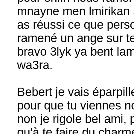
mnayne men lmirikan 
as réussi ce que perso
ramené un ange sur t
bravo 3lyk ya bent lam
wa3ra.
Bebert je vais éparpil
pour que tu viennes n
non je rigole bel ami, 
qu'à te faire du charm