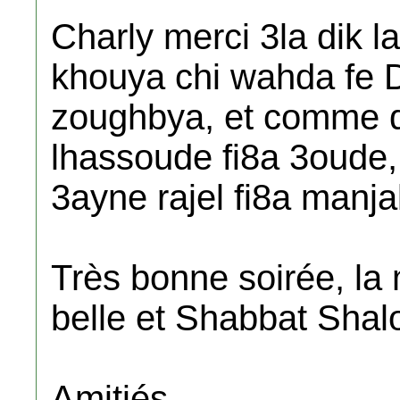
Charly merci 3la dik l
khouya chi wahda fe 
zoughbya, et comme di
lhassoude fi8a 3oude,
3ayne rajel fi8a manjal
Très bonne soirée, la
belle et Shabbat Shal
Amitiés