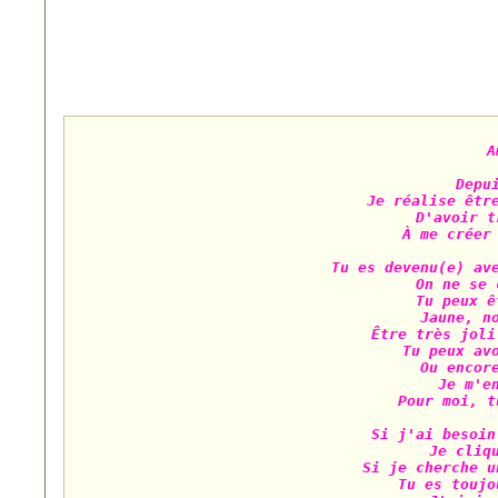
A
Depu
Je réalise être
D'avoir t
À me créer 
Tu es devenu(e) ave
On ne se 
Tu peux ê
Jaune, no
Être très joli
Tu peux avo
Ou encore
Je m'en
Pour moi, t
Si j'ai besoin
Je cliqu
Si je cherche u
Tu es toujo