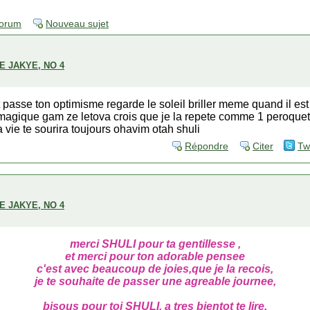
forum
Nouveau sujet
E JAKYE, NO 4
t passe ton optimisme regarde le soleil briller meme quand il est
e magique gam ze letova crois que je la repete comme 1 peroquet
a vie te sourira toujours ohavim otah shuli
Répondre
Citer
Tw
E JAKYE, NO 4
merci SHULI pour ta gentillesse ,
et merci pour ton adorable pensee
c'est avec beaucoup de joies,que je la recois,
je te souhaite de passer une agreable journee,
bisous pour toi SHULI, a tres bientot te lire.