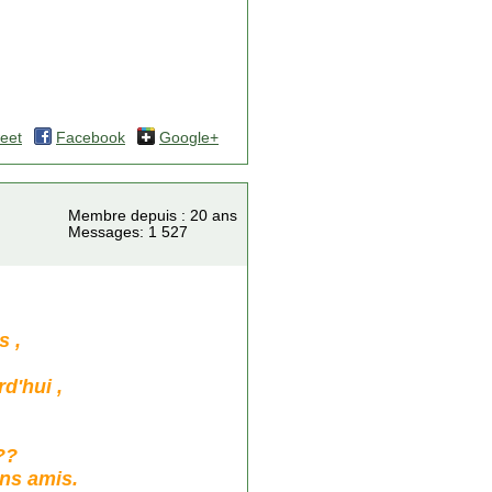
eet
Facebook
Google+
Membre depuis : 20 ans
Messages: 1 527
s ,
d'hui ,
??
ons amis.