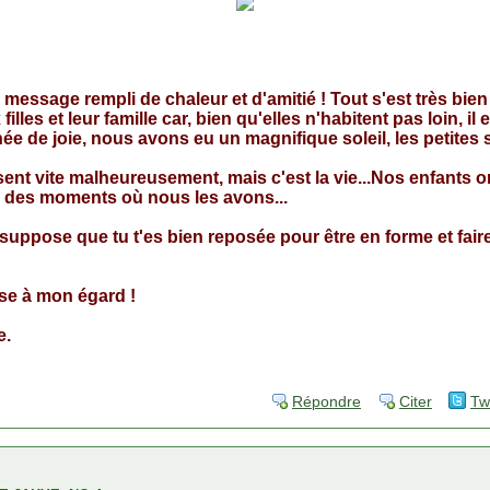
essage rempli de chaleur et d'amitié ! Tout s'est très bie
lles et leur famille car, bien qu'elles n'habitent pas loin, il e
ée de joie, nous avons eu un magnifique soleil, les petites s
t vite malheureusement, mais c'est la vie...Nos enfants on
 des moments où nous les avons...
e suppose que tu t'es bien reposée pour être en forme et faire 
sse à mon égard !
e.
Répondre
Citer
Tw