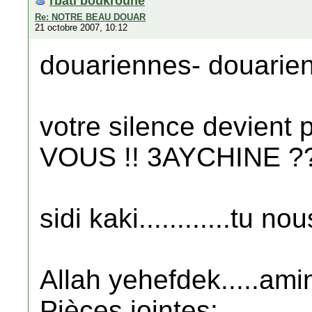
rbati boukroune
Re: NOTRE BEAU DOUAR
21 octobre 2007, 10:12
douariennes- douarie
votre silence devient
VOUS !! 3AYCHINE ?
sidi kaki............t
Allah yehefdek.....ami
Pièces jointes: