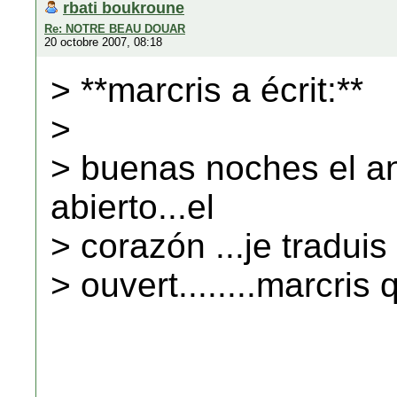
rbati boukroune
Re: NOTRE BEAU DOUAR
20 octobre 2007, 08:18
> **marcris a écrit:**
>
> buenas noches el an
abierto...el
> corazón ...je traduis
> ouvert........marcris q