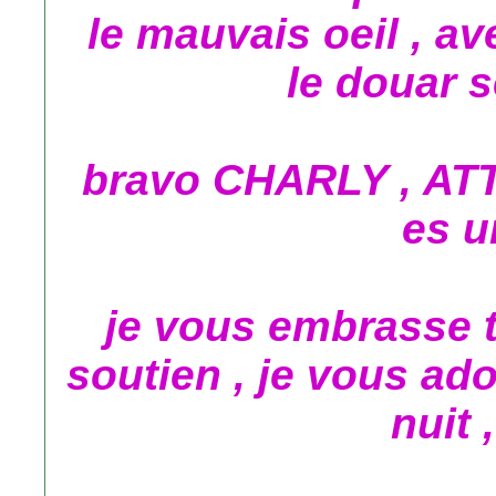
le mauvais oeil , av
le douar s
bravo CHARLY , ATT
es u
je vous embrasse t
soutien , je vous ad
nuit