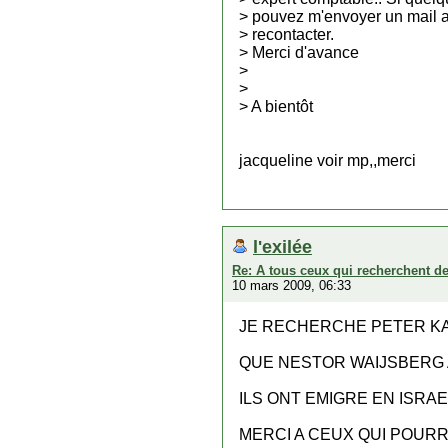
> pouvez m'envoyer un mail af
> recontacter.
> Merci d'avance
>
>
> A bientôt
jacqueline voir mp,,merci
l'exilée
Re: A tous ceux qui recherchent d
10 mars 2009, 06:33
JE RECHERCHE PETER KA
QUE NESTOR WAIJSBERG 
ILS ONT EMIGRE EN ISRAE
MERCI A CEUX QUI POURR