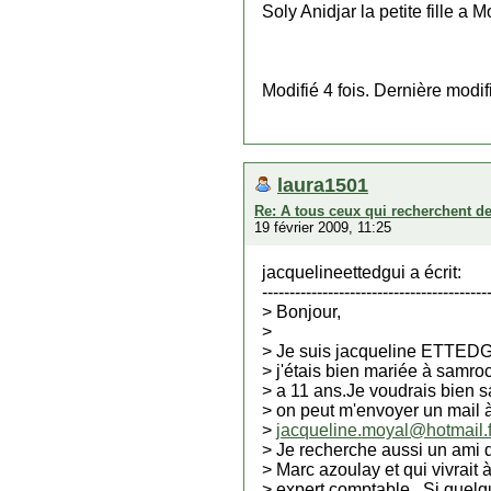
Soly Anidjar la petite fille a
Modifié 4 fois. Dernière mod
laura1501
Re: A tous ceux qui recherchent d
19 février 2009, 11:25
jacquelineettedgui a écrit:
-----------------------------------------
> Bonjour,
>
> Je suis jacqueline ETTEDGU
> j'étais bien mariée à samroc
> a 11 ans.Je voudrais bien s
> on peut m'envoyer un mail à
>
jacqueline.moyal@hotmail.f
> Je recherche aussi un ami 
> Marc azoulay et qui vivrait à
> expert comptable.. Si quelq