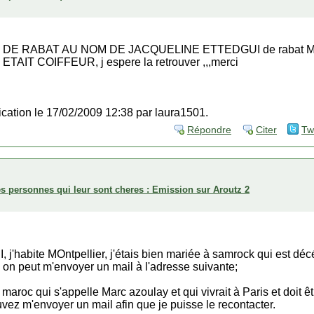
DE RABAT AU NOM DE JACQUELINE ETTEDGUI de rabat M
IT COIFFEUR, j espere la retrouver ,,,merci
fication le 17/02/2009 12:38 par laura1501.
Répondre
Citer
Tw
es personnes qui leur sont cheres : Emission sur Aroutz 2
j'habite MOntpellier, j'étais bien mariée à samrock qui est décé
 on peut m'envoyer un mail à l'adresse suivante;
aroc qui s'appelle Marc azoulay et qui vivrait à Paris et doit ê
vez m'envoyer un mail afin que je puisse le recontacter.