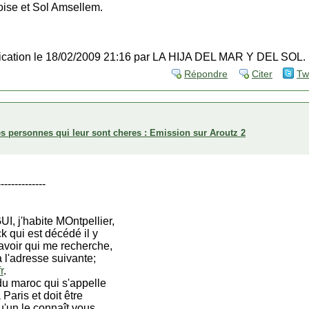
 Moise et Sol Amsellem.
ification le 18/02/2009 21:16 par LA HIJA DEL MAR Y DEL SOL.
Répondre
Citer
Tw
es personnes qui leur sont cheres : Emission sur Aroutz 2
--------------
I, j'habite MOntpellier,
k qui est décédé il y
avoir qui me recherche,
 l'adresse suivante;
r
.
du maroc qui s'appelle
 Paris et doit être
u'un le connaît vous