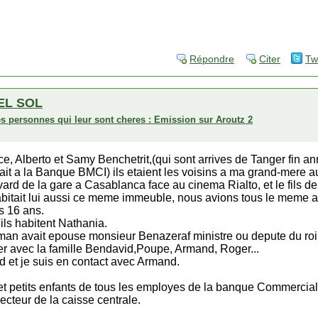
Répondre
Citer
Tw
EL SOL
es personnes qui leur sont cheres : Emission sur Aroutz 2
, Alberto et Samy Benchetrit,(qui sont arrives de Tanger fin a
lait a la Banque BMCI) ils etaient les voisins a ma grand-mere a
evard de la gare a Casablanca face au cinema Rialto, et le fils 
 habitait lui aussi ce meme immeuble, nous avions tous le meme
is 16 ans.
ils habitent Nathania.
maman avait epouse monsieur Benazeraf ministre ou depute du ro
er avec la famille Bendavid,Poupe, Armand, Roger...
 et je suis en contact avec Armand.
 et petits enfants de tous les employes de la banque Commerci
ecteur de la caisse centrale.