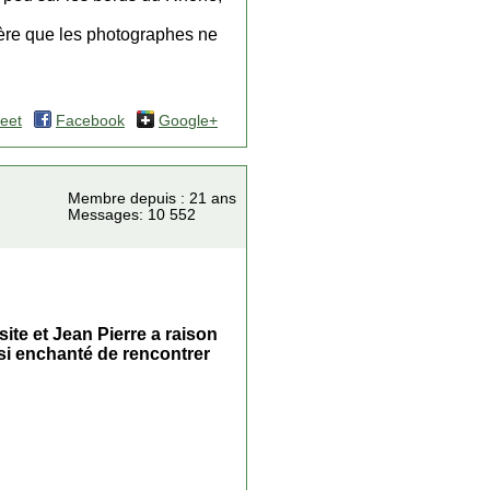
spère que les photographes ne
eet
Facebook
Google+
Membre depuis : 21 ans
Messages: 10 552
ite et Jean Pierre a raison
si enchanté de rencontrer