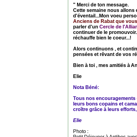
" Merci de ton message.
Cette semaine nous allons e
d'éventail...Mon voeu perso
Anciens de Rabat que vous 
parler d'un
Cercle de l'Alli
continuer de le promouvoir..
réchauffe bien le coeur...!
Alors continuons , et contin
pensées et rêvant de vos ré
Bien à toi , mes amitiés à 
Elie
Nota Béné:
Tous nos encouragements et
leurs bons copains et camar
croître grâce à leurs efforts,
Elie
Photo :
Petit Déjeuner à Antibes avec