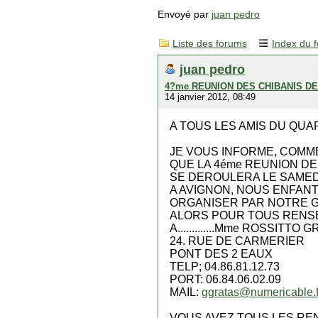
Envoyé par
juan pedro
Liste des forums
Index du 
juan pedro
4?me REUNION DES CHIBANIS D
14 janvier 2012, 08:49
A TOUS LES AMIS DU QUA
JE VOUS INFORME, COMM
QUE LA 4éme REUNION DE
SE DEROULERA LE SAMEDI
A AVIGNON, NOUS ENFANT
ORGANISER PAR NOTRE G
ALORS POUR TOUS RENS
A.............Mme ROSSITTO
24. RUE DE CARMERIER
PONT DES 2 EAUX
TELP; 04.86.81.12.73
PORT: 06.84.06.02.09
MAIL:
ggratas@numericable.f
VOUS AVEZ TOUS LES RE