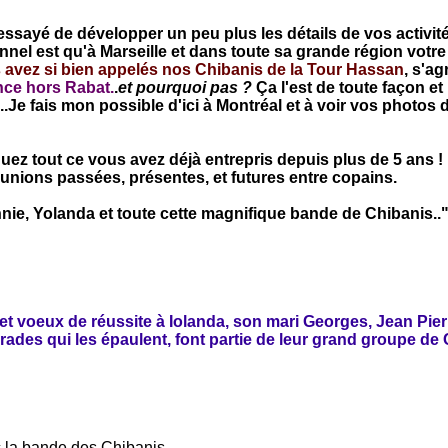
ssayé de développer un peu plus les détails de vos activit
nnel est qu'à Marseille et dans toute sa grande région votr
avez si bien appelés nos Chibanis de la Tour Hassan
, s'a
ance hors Rabat.
.
et pourquoi pas ?
Ça l'est de toute façon et
.Je fais mon possible d'ici à Montréal et à voir vos photos 
uez tout ce vous avez déjà entrepris depuis plus de 5 ans ! 
unions passées, présentes, et futures entre copains.
Annie, Yolanda et toute cette magnifique bande de Chibanis..
 voeux de réussite à Iolanda, son mari Georges, Jean Pier
ades qui les épaulent, font partie de leur grand groupe de
 la bande des Chibanis...